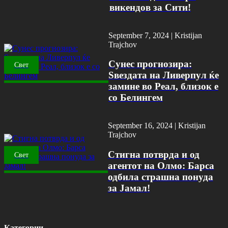
викендов за Сити!
September 7, 2024 |
Kristijan
Trajchov
Сунес прогнозира:
Свет
Ѕвездата на Ливерпул ќе
замине во Реал, близок е
со Белингем
September 16, 2024 |
Kristijan
Trajchov
Стигна потврда и од
Свет
агентот на Олмо: Барса
одбила страшна понуда
за Јамал!
Категории