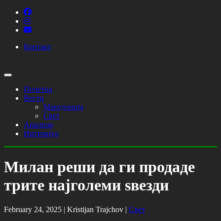
Контакт
Почетна
Вести
Македонија
Свет
Анализи
Интервјуа
Милан реши да ги продаде
трите најголеми ѕвезди
February 24, 2025 |
Kristijan Trajchov
|
Свет