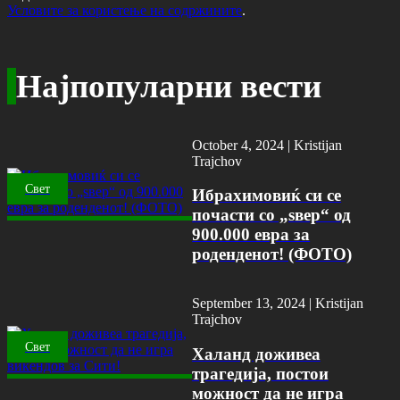
Условите за користење на содржините
.
Најпопуларни вести
October 4, 2024 |
Kristijan
Trajchov
Свет
Ибрахимовиќ си се
почасти со „ѕвер“ од
900.000 евра за
роденденот! (ФОТО)
September 13, 2024 |
Kristijan
Trajchov
Свет
Халанд доживеа
трагедија, постои
можност да не игра