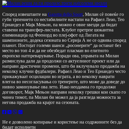
Според извештаите на
Gazetta dello Sport
, Милан сè повеќе го
губи трпението со нестабилните настапи на Рафаел Леао, Тео
Ернандез и Мајк Мењон, па можно е овие ѕвезди да бидат
ставени на трансфер-листата. Клубот претрпе шокантна
елиминација од Феенорд во плеј-офот од Лигата на
шампионите, додека сезоната во Серија А не се одвива според
планот. Постојат големи шанси „росонерите“ да останат без
место во топ 4 и да не обезбедат пласман во елитното
европско натпреварување. Поради ова, управата на Милан
размислува дали да продолжи со актуелниот проект или да
направи драстични промени, што би вклучувало продажба на
неколку клучни фудбалери. Рафаел Леао и Тео Ернандез често
прикажуваат осцилации во играта, а во неколку наврати
влегоа во несогласувања со тренерите, што може да доведе до
нивно заминување ова лето. Иако неодамна го продолжи
договорот, Мајк Мењон направи неколку грешки кои скапо го
чинеа тимот, па Милан би можел да ја разгледа можноста за
негова продажба на крајот на сезоната.
Не е дозволено копирање и користење на содржините без да
бидат исполнети