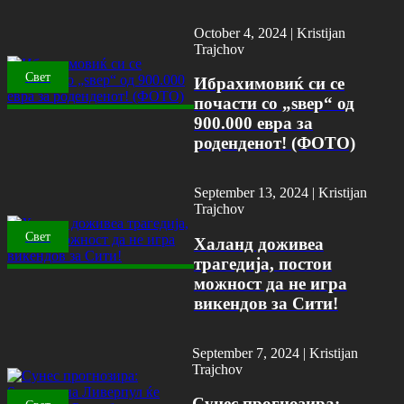
October 4, 2024 |
Kristijan
Trajchov
Свет
Ибрахимовиќ си се
почасти со „ѕвер“ од
900.000 евра за
роденденот! (ФОТО)
September 13, 2024 |
Kristijan
Trajchov
Свет
Халанд доживеа
трагедија, постои
можност да не игра
викендов за Сити!
September 7, 2024 |
Kristijan
Trajchov
Сунес прогнозира: