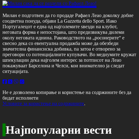
Милан е подготвен да го продаде Рафаел Леао доколку добие
соодветна понуда, објави La Gazzetta dello Sport. Иако
Португалецот е една од најголемите ѕвезди на клубот,
неговата форма е непостојана, што предизвикува дилеми
околу неговата иднина. Раководството на „росонерите“ е
свесно дека со евентуална продажба може да обезбеди
значителна финансиска добивка, па затоа е отворено за
преговори со потенцијалните купувачи. Во медиумите кружат
шпекулации дека најголем интерес за потписот на Леао
покажуваат Барселона и Челси, кои внимателно ја следат
ситуацијата.
Не е дозволено копирање и користење на содржините без да
бидат исполнети
Условите за користење на содржините
.
Најпопуларни вести