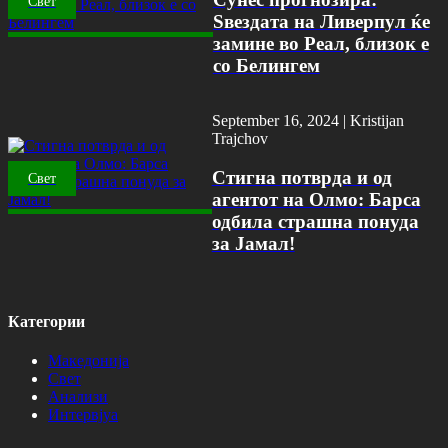
Свет
Ѕвездата на Ливерпул ќе
замине во Реал, близок е
со Белингем
September 16, 2024 |
Kristijan
Trajchov
Стигна потврда и од
Свет
агентот на Олмо: Барса
одбила страшна понуда
за Јамал!
Категории
Македонија
Свет
Анализи
Интервјуа