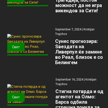
трагедија, постои
можност да не игра
викендов за Сити!
September 7, 2024 |
Kristijan
Trajchov
Сунес прогнозира:
Ѕвездата на
Свет
Ливерпул ќе замине
во Реал, близок е со
Белингем
September 16, 2024 |
Kristijan
Trajchov
Стигна потврда и од
агентот на Олмо:
Свет
Барса одбила
страшна понуда за