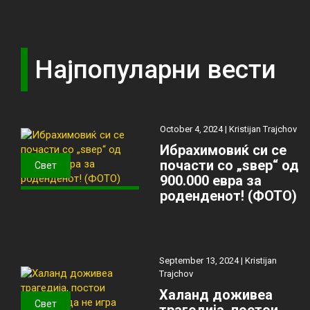
Најпопуларни вести
October 4, 2024 |
Kristijan Trajchov
Ибрахимовиќ си се
почасти со „ѕвер“ од
Свет
900.000 евра за
роденденот! (ФОТО)
September 13, 2024 |
Kristijan
Trajchov
Халанд доживеа
Свет