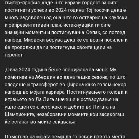
твитер-профил, каде што изрази гордост за сите 
постигнати успеси во 2024 година. Тој посочи дека е 
многу задоволен од она што го остварил на клупски 
и репрезентативен план, истакнувајќи ги сите 
значајни моменти и постигнувања. Сепак, со поглед 
напред, Миовски верува дека ќе се врати посилен и 
ќе продолжи да ги постигнува своите цели на 
теренот.

„Оваа 2024 година беше специјална за мене. Му 
помогнав на Абердин во една тешка сезона, по што 
следеше и трансферот во Џирона како голем чекор 
напред во мојата кариера. Постигнувањето голови и 
играњето во Ла Лига значеше и остварување на 
уште еден сон, исто како и дебито во Лигата на 
Шампионите, незаборавни моменти кои засекогаш 
ќе останат во моите сеќавања.

Помогнав на мојата земја да го освои првото место 