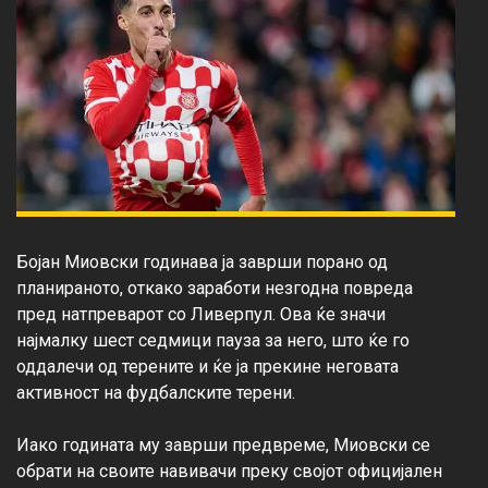
Бојан Миовски годинава ја заврши порано од 
планираното, откако заработи незгодна повреда 
пред натпреварот со Ливерпул. Ова ќе значи 
најмалку шест седмици пауза за него, што ќе го 
оддалечи од терените и ќе ја прекине неговата 
активност на фудбалските терени.

Иако годината му заврши предвреме, Миовски се 
обрати на своите навивачи преку својот официјален 