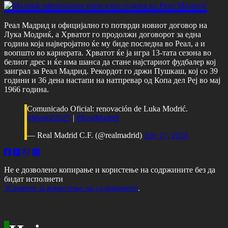
Реал Мадрид и официјално го потврди новиот договор на
Лука Модриќ, а Хрватот го продолжи договорот за една
година која најверојатно ќе му биде последна во Реал, а и
воопшто во кариерата. Хрватот ќе ја игра 13-тата сезона во
белиот дрес и ќе има шанса да стане најстариот фудбалер кој
заиграл за Реал Мадрид. Рекордот го држи Пушкаш, кој со 39
години и 36 дена настапи на натпревар од Копа дел Реј во мај
1966 година.
Comunicado Oficial: renovación de Luka Modrić.
#Modrić2025
|
#RealMadrid
— Real Madrid C.F. (@realmadrid)
July 17, 2024
Не е дозволено копирање и користење на содржините без да
бидат исполнети
Условите за користење на содржините
.