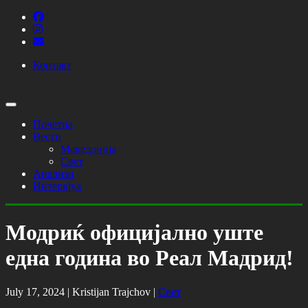
Контакт
Почетна
Вести
Македонија
Свет
Анализи
Интервјуа
Модриќ официјално уште
една година во Реал Мадрид!
July 17, 2024 |
Kristijan Trajchov
|
Свет