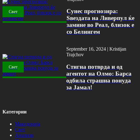
Сунес прогнозира:
Свет
Ѕвездата на Ливерпул ќе
замине во Реал, близок е
со Белингем
September 16, 2024 |
Kristijan
Trajchov
Стигна потврда и од
Свет
агентот на Олмо: Барса
одбила страшна понуда
за Јамал!
Категории
Македонија
Свет
Анализи