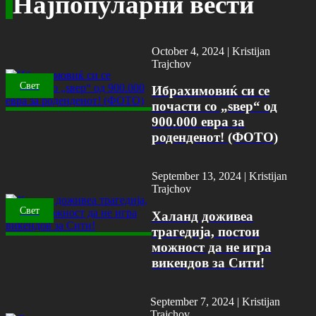
Најпопуларни вести
October 4, 2024 |
Kristijan
Trajchov
Свет
Ибрахимовиќ си се
почасти со „ѕвер“ од
900.000 евра за
роденденот! (ФОТО)
September 13, 2024 |
Kristijan
Trajchov
Свет
Халанд доживеа
трагедија, постои
можност да не игра
викендов за Сити!
September 7, 2024 |
Kristijan
Trajchov