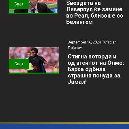
Ѕвездата на
Свет
Ливерпул ќе замине
во Реал, близок е со
Белингем
September 16, 2024 |
Kristijan
Trajchov
Стигна потврда и
од агентот на Олмо:
Свет
Барса одбила
страшна понуда за
Јамал!