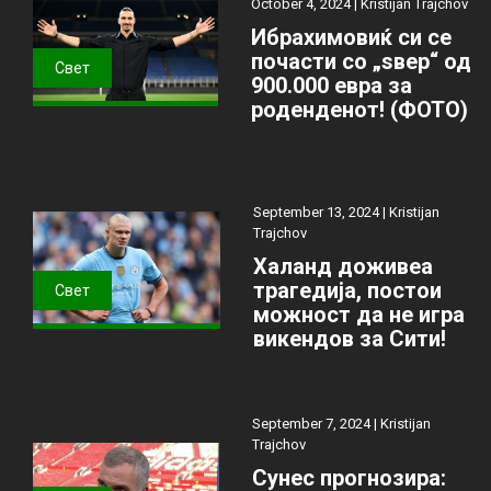
October 4, 2024 |
Kristijan Trajchov
Ибрахимовиќ си се
почасти со „ѕвер“ од
Свет
900.000 евра за
роденденот! (ФОТО)
September 13, 2024 |
Kristijan
Trajchov
Халанд доживеа
трагедија, постои
Свет
можност да не игра
викендов за Сити!
September 7, 2024 |
Kristijan
Trajchov
Сунес прогнозира: