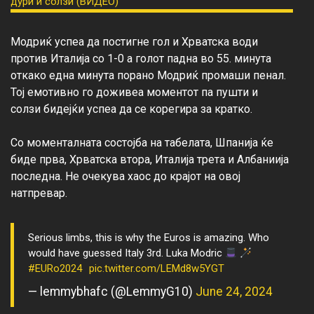
Модриќ успеа да постигне гол и Хрватска води 
против Италија со 1-0 а голот падна во 55. минута 
откако една минута порано Модриќ промаши пенал. 
Тој емотивно го доживеа моментот па пушти и 
солзи бидејќи успеа да се корегира за кратко.

Со моменталната состојба на табелата, Шпанија ќе 
биде прва, Хрватска втора, Италија трета и Албаниија 
последна. Не очекува хаос до крајот на овој 
Serious limbs, this is why the Euros is amazing. Who
would have guessed Italy 3rd. Luka Modric
#EURo2024
pic.twitter.com/LEMd8w5YGT
— lemmybhafc (@LemmyG10)
June 24, 2024