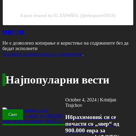
A post shared by EL ESPAÑOL (@elespanol2015)
Не е дозволено копирање и користење на содржините без да
бидат исполнети
Условите за користење на содржините
.
Најпопуларни вести
October 4, 2024 |
Kristijan
Trajchov
Свет
Ибрахимовиќ си се
почасти со „ѕвер“ од
900.000 евра за