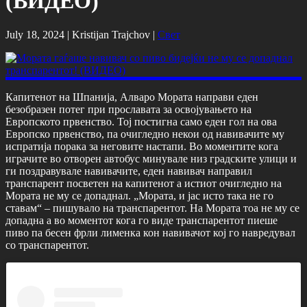
(ВИДЕО)
July 18, 2024 |
Kristijan Trajchov
|
Свет
Капитенот на Шпанија, Алваро Мората направи еден
безобразен потег при прославата за освојувањето на
Европското првенство. Тој постигна само еден гол на ова
Европско првенство, па очигледно некои од навивачите му
испратија порака за неговите настапи. Во моментите кога
играчите во отворен автобус минувале низ градските улици и
ги поздравувале навивачите, еден навивач направил
транспарент посветен на капитенот а истиот очигледно на
Мората не му се допаднал. „Мората, и јас исто така не го
ставам“ – пишувало на транспарентот. На Мората тоа не му се
допадна а во моментот кога го виде транспарентот пиеше
пиво па бесен фрли лименка кон навивачот кој го навредувал
со транспарентот.