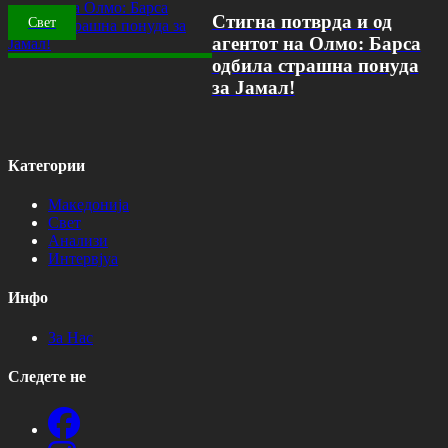
Стигна потврда и од
Свет
агентот на Олмо: Барса
одбила страшна понуда
за Јамал!
Категории
Македонија
Свет
Анализи
Интервјуа
Инфо
За Нас
Следете не