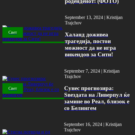
роденденот! (ФОТО)
September 13, 2024 |
Kristijan
Trajchov
Свет
Халанд доживеа
трагедија, постои
можност да не игра
викендов за Сити!
September 7, 2024 |
Kristijan
Trajchov
Сунес прогнозира:
Свет
Ѕвездата на Ливерпул ќе
замине во Реал, близок е
со Белингем
September 16, 2024 |
Kristijan
Trajchov