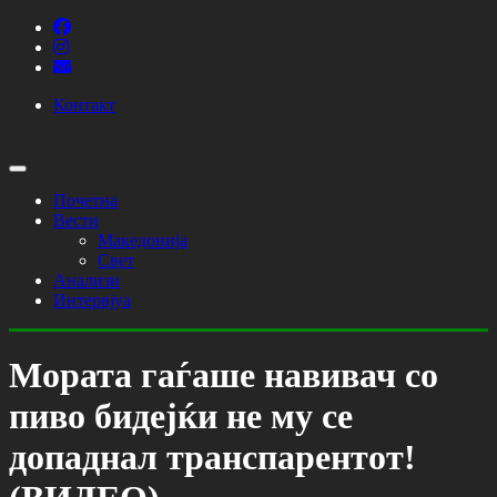
Контакт
Почетна
Вести
Македонија
Свет
Анализи
Интервјуа
Мората гаѓаше навивач со
пиво бидејќи не му се
допаднал транспарентот!