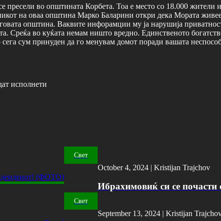
пресели во општината Корбета. Тоа е место со 18.000 жители и 
никот на оваа општина Марко Баларини откри дека Мората живее
еговата општина. Ваквите инфорамции му ја нарушија приватност
а. Среќа во куќата немам ништо вредно. Единственото богатство 
о сега сум принуден да го менувам домот поради вашата неспособ
дат исполнети
Свет
October 4, 2024 |
Kristijan Trajchov
Ибрахимовиќ си се почасти с
Свет
September 13, 2024 |
Kristijan Trajcho