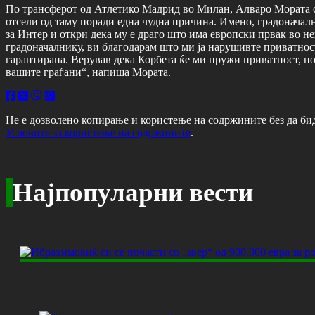
По трансферот од Атлетико Мадрид во Милан, Алваро Мората се 
отсели од таму поради една чудна причина. Имено, градоначал
за Интер и откри дека му е драго што има европски првак во н
градоначалнику, ви благодарам што ми ја нарушивте приватност
гарантирана. Верував дека Корбета ќе ми пружи приватност, н
вашите граѓани“, напиша Мората.
Не е дозволено копирање и користење на содржините без да би
Условите за користење на содржините
.
Најпопуларни вести