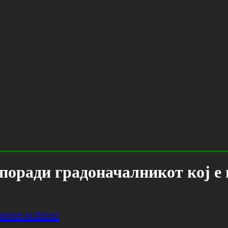
поради градоначалникот кој е