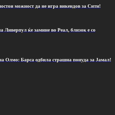
постои можност да не игра викендов за Сити!
а Ливерпул ќе замине во Реал, близок е со
 на Олмо: Барса одбила страшна понуда за Јамал!