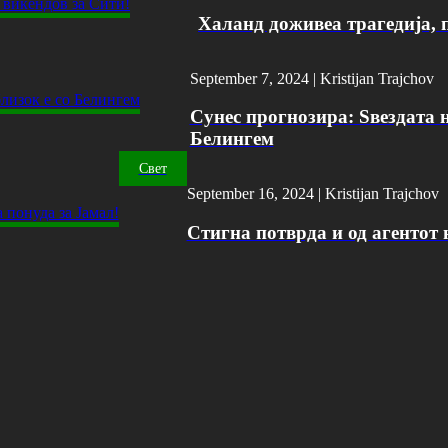
Халанд доживеа трагедија, 
September 7, 2024 |
Kristijan Trajchov
Сунес прогнозира: Ѕвездата н
Белингем
Свет
September 16, 2024 |
Kristijan Trajchov
Стигна потврда и од агентот