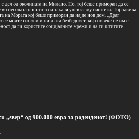
е дел од околината на Милано. Но, тој беше приморан да се
 во неговата општина па така всушност му наштети. Тој навива
а на Мората кој беше приморан да најде нов дом. „Драг
се моите синови и нивната безбедност, која повеќе не им е
ност да ги користите социјалните мрежи и да ги штитите
о „ѕвер“ од 900.000 евра за роденденот! (ФОТО)
v