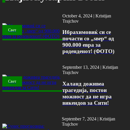
October 4, 2024 |
Kristijan
Trajchov
Свет
Ибрахимовиќ си се
почасти со „ѕвер“ од
900.000 евра за
роденденот! (ФОТО)
September 13, 2024 |
Kristijan
Trajchov
Свет
Халанд доживеа
трагедија, постои
можност да не игра
викендов за Сити!
September 7, 2024 |
Kristijan
Trajchov