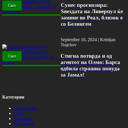
Сунес прогнозира:
Свет
Ѕвездата на Ливерпул ќе
замине во Реал, близок е
со Белингем
September 16, 2024 |
Kristijan
Trajchov
Стигна потврда и од
Свет
агентот на Олмо: Барса
одбила страшна понуда
за Јамал!
Категории
Македонија
Свет
Анализи
Интервјуа