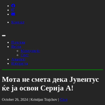
Контакт
Почетна
Вести
Македонија
Свет
Анализи
Интервјуа
Мота не смета дека Јувентус
ќе ја освои Серија А!
October 26, 2024 |
Kristijan Trajchov
|
Свет