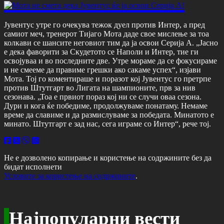
Јувентус утре го очекува тежок дуел против Интер, а пред
самиот меч, тренерот Тијаго Мота даде свое мислење за тоа
колкави се шансите неговиот тим да ја освои Серија А. „Јасно
е дека фаворити за Скудетото се Наполи и Интер, тие ги
освојуваа и во последните две. Утре мораме да се фокусираме
и не смееме да правиме грешки ако сакаме успех“, изјави
Мота. Тој го коментираше и поразот кој Јувентус го претрпе
против Штутгарт во Лигата на шампионите, прв за нив
сезонава. „Тоа е првиот пораз кој ни се случи оваа сезона.
Дури и кога ќе победиме, продолжуваме понатаму. Немаме
време да славиме и да размислуваме за победата. Минатото е
минато. Штутгарт е зад нас, сега играме со Интер“, рече тој.
Не е дозволено копирање и користење на содржините без да
бидат исполнети
Условите за користење на содржините
.
Најпопуларни вести