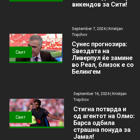
викендов за Сити!
September 7, 2024 |
Kristijan
Trajchov
Сунес прогнозира:
Ѕвездата на
Свет
Ливерпул ќе замине
во Реал, близок е со
Белингем
September 16, 2024 |
Kristijan
Trajchov
Стигна потврда и
од агентот на Олмо:
Свет
Барса одбила
страшна понуда за
Јамал!