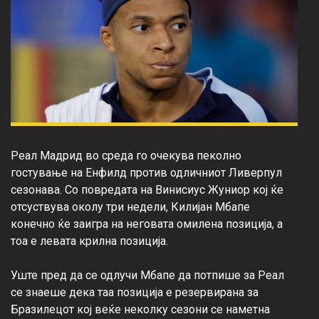
Реал Мадрид во среда го очекува пеколно 
гостување на Енфилд против одличниот Ливерпул 
сезонава. Со повредата на Винисиус Жуниор кој ќе 
отсуствува околу три недели, Килијан Мбапе 
конечно ќе заигра на неговата омилена позиција, а 
тоа е левата крилна позиција.

Уште пред да се одлучи Мбапе да потпише за Реал 
се знаеше дека таа позиција е резервирана за 
Бразилецот кој веќе неколку сезони се наметна 