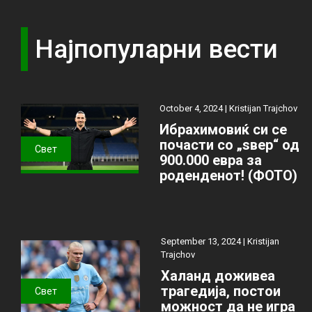
Најпопуларни вести
October 4, 2024 |
Kristijan Trajchov
Ибрахимовиќ си се
почасти со „ѕвер“ од
Свет
900.000 евра за
роденденот! (ФОТО)
September 13, 2024 |
Kristijan
Trajchov
Халанд доживеа
трагедија, постои
Свет
можност да не игра