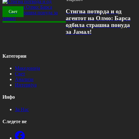
Стигна потврда и од
Свет
агентот на Олмо: Барса
одбила страшна понуда
за Јамал!
Категории
Македонија
Свет
Анализи
Интервјуа
Инфо
За Нас
Следете не