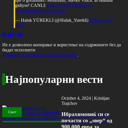
İşte o görüntüler! Mourinho, Slavko Vincic’in odasına
gidiyor! CANLI:
https://t.co/EfyOhsm5OF
pic.twitter.com/rJ2IGnKzaa
— Haluk YÜREKLİ (@Haluk_Yurekli)
February 24,
2025
Не е дозволено копирање и користење на содржините без да
бидат исполнети
Условите за користење на содржините
.
Најпопуларни вести
October 4, 2024 |
Kristijan
Trajchov
Свет
Ибрахимовиќ си се
почасти со „ѕвер“ од
900.000 евра за