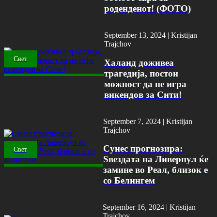
роденденот! (ФОТО)
September 13, 2024 |
Kristijan
Trajchov
Свет
Халанд доживеа
трагедија, постои
можност да не игра
викендов за Сити!
September 7, 2024 |
Kristijan
Trajchov
Сунес прогнозира:
Свет
Ѕвездата на Ливерпул ќе
замине во Реал, близок е
со Белингем
September 16, 2024 |
Kristijan
Trajchov