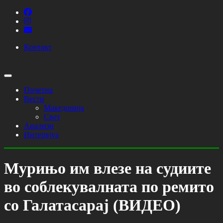
Контакт
Почетна
Вести
Македонија
Свет
Анализи
Интервјуа
Мурињо им влезе на судиите
во соблекувалната по ремито
со Галатасарај (ВИДЕО)