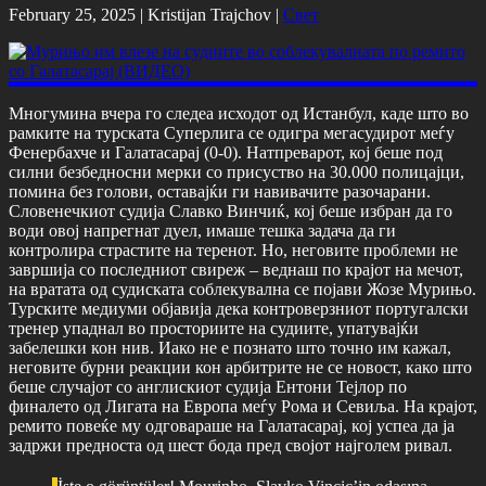
February 25, 2025 |
Kristijan Trajchov
|
Свет
Многумина вчера го следеа исходот од Истанбул, каде што во
рамките на турската Суперлига се одигра мегасудирот меѓу
Фенербахче и Галатасарај (0-0). Натпреварот, кој беше под
силни безбедносни мерки со присуство на 30.000 полицајци,
помина без голови, оставајќи ги навивачите разочарани.
Словенечкиот судија Славко Винчиќ, кој беше избран да го
води овој напрегнат дуел, имаше тешка задача да ги
контролира страстите на теренот. Но, неговите проблеми не
завршија со последниот свиреж – веднаш по крајот на мечот,
на вратата од судиската соблекувална се појави Жозе Мурињо.
Турските медиуми објавија дека контроверзниот португалски
тренер упаднал во просториите на судиите, упатувајќи
забелешки кон нив. Иако не е познато што точно им кажал,
неговите бурни реакции кон арбитрите не се новост, како што
беше случајот со англискиот судија Ентони Тејлор по
финалето од Лигата на Европа меѓу Рома и Севиља. На крајот,
ремито повеќе му одговараше на Галатасарај, кој успеа да ја
задржи предноста од шест бода пред својот најголем ривал.