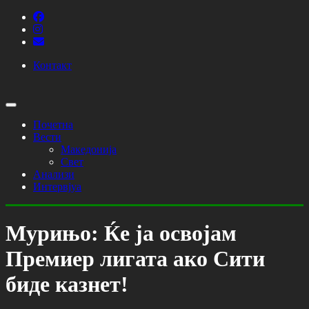
Контакт
Почетна
Вести
Македонија
Свет
Анализи
Интервјуа
Мурињо: Ќе ја освојам
Премиер лигата ако Сити
биде казнет!