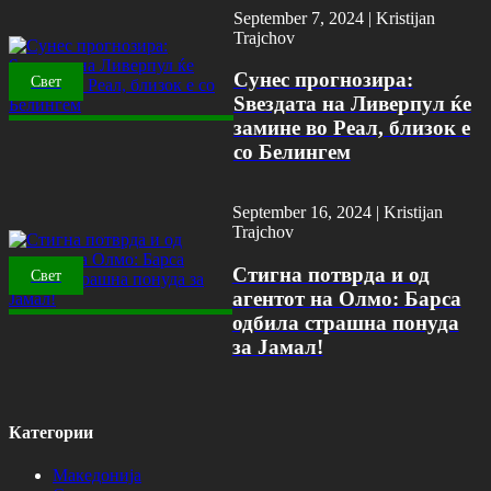
September 7, 2024 |
Kristijan
Trajchov
Сунес прогнозира:
Свет
Ѕвездата на Ливерпул ќе
замине во Реал, близок е
со Белингем
September 16, 2024 |
Kristijan
Trajchov
Стигна потврда и од
Свет
агентот на Олмо: Барса
одбила страшна понуда
за Јамал!
Категории
Македонија