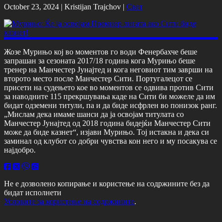
October 23, 2024 |
Kristijan Trajchov
|
Свет
Жозе Мурињо кој во моментов го води Фенербахче беше
запрашан за сезоната 2017/18 година кога Мурињо беше
тренер на Манчестер Јунајтед и кога неговиот тим заврши на
второто место после Манчестер Сити. Португалецот се
присети на судењето кое во моментов се одвива против Сити
за наводните 115 прекршувања каде на Сити би можеле да им
бидат одземени титули, па и да биде исфрлен во понизок ранг.
„Мислам дека имаме шанси да ја освојам титулата со
Манчестер Јунајтед од 2018 година бидејќи Манчестер Сити
може да биде казнет“, изјави Мурињо. Тој истакна и дека си
заминал од клубот со добри чувства кон него и му посакува се
најдобро.
Не е дозволено копирање и користење на содржините без да
бидат исполнети
Условите за користење на содржините
.