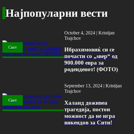
Најпопуларни вести
October 4, 2024 |
Kristijan
Trajchov
Свет
Ибрахимовиќ си се
почасти со „ѕвер“ од
900.000 евра за
роденденот! (ФОТО)
September 13, 2024 |
Kristijan
Trajchov
Свет
Халанд доживеа
трагедија, постои
можност да не игра
викендов за Сити!