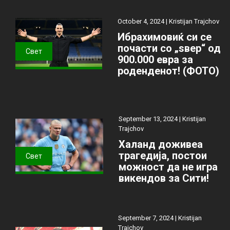
October 4, 2024 |
Kristijan Trajchov
Ибрахимовиќ си се
почасти со „ѕвер“ од
Свет
900.000 евра за
роденденот! (ФОТО)
September 13, 2024 |
Kristijan
Trajchov
Халанд доживеа
трагедија, постои
Свет
можност да не игра
викендов за Сити!
September 7, 2024 |
Kristijan
Trajchov