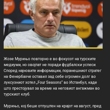
Жозе Мурињо повторно е во фокусот на турските 
медиуми, но овојпат не поради фудбалски успеси. 
Според најновите информации, поранешниот стратег 
на Фенербахче оставил зад себе огромен долг во 
луксузниот хотел „Four Seasons“ во Истанбул, каде 
што престојувал за време на неговиот ангажман во 
турскиот клуб.

Мурињо, кој беше отпуштен на крајот на август, пред 