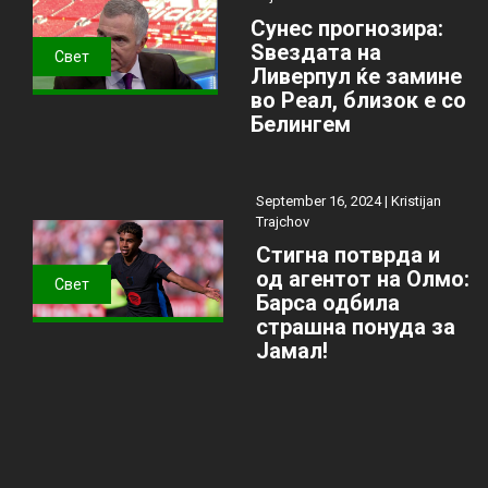
Сунес прогнозира:
Ѕвездата на
Свет
Ливерпул ќе замине
во Реал, близок е со
Белингем
September 16, 2024 |
Kristijan
Trajchov
Стигна потврда и
од агентот на Олмо:
Свет
Барса одбила
страшна понуда за
Јамал!