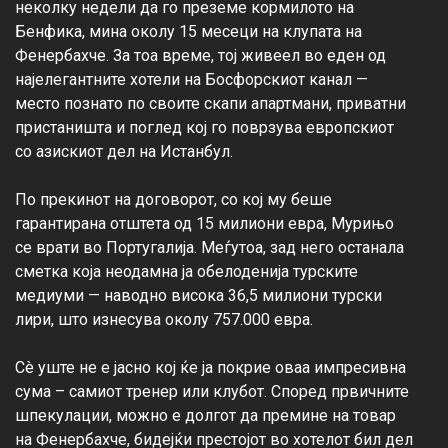
неколку недели да го преземе кормилото на 
Бенфика, мина околу 15 месеци на клупата на 
Фенербахче. За тоа време, тој живеел во еден од 
најелегантните хотели на Босфорскиот канал — 
место познато по своите скапи апартмани, приватни 
пристаништа и поглед кој го поврзува европскиот 
со азискиот дел на Истанбул.

По прекинот на договорот, со кој му беше 
гарантирана отштета од 15 милиони евра, Мурињо 
се врати во Португалија. Меѓутоа, зад него останала 
сметка која неодамна ја обелоденија турските 
медиуми — наводно висока 36,5 милиони турски 
лири, што изнесува околу 757.000 евра.

Сè уште не е јасно кој ќе ја покрие оваа импресивна 
сума – самиот тренер или клубот. Според првичните 
шпекулации, можно е долгот да премине на товар 
на Фенербахче, бидејќи престојот во хотелот бил дел 