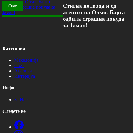
Стигна потврда и од
Свет
агентот на Олмо: Барса
одбила страшна понуда
за Јамал!
Категории
Македонија
Свет
Анализи
Интервјуа
Инфо
За Нас
Следете не