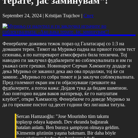
терате, јас заминувам“!
September 24, 2024 |
Kristijan Trajchov
|
Свет
Фенербахче доживеа тежок пораз од Галатасарај со 1:3 на
домашен терен. Тимот на Мурињо падна на првиот голем тест
сезонава, а по натпреварот атмосферата била тензична. Тој
наводно ги заклучил фудбалерите во соблекувалната и им ги
укажал сите грешки. Новинарот Серчан Хамзаоглу додаде и
дека Мурињо се заканил дека ако ова продолжи, тој ќе си
замине. „Мурињо го собра тимот и ја заклучи соблекувалната.
Пред големиот екран им ги објаснуваше грешките на
фудбалерите, а потоа кажа: Дојдов тука да бидам шампион.
Ако повторно видам ваков натпревар, ќе го напуштам
клубот“, откри Хамзаоглу. Фенербахче го доведе Мурињо за
да го прекине постот од десет години без лигашка титула.
Sercan Hamzaoğlu: "Jose Mourinho tüm takımı
toplayıp odaya kapandı. Dev ekranda bağırarak
hataları anlattı. Ben buraya şampiyon olmaya geldim.
Kimsenin gözünün yaşına bakmam. Bir daha böyle