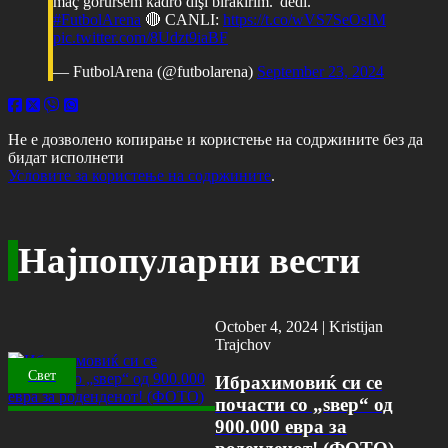
maç görürsem kadro dışı bırakırım.' dedi.
#FutbolArena
🔴 CANLI:
https://t.co/wVS7SeOsIM
pic.twitter.com/8Udzt9iaBF
— FutbolArena (@futbolarena)
September 23, 2024
Не е дозволено копирање и користење на содржините без да
бидат исполнети
Условите за користење на содржините
.
Најпопуларни вести
October 4, 2024 |
Kristijan
Trajchov
Свет
Ибрахимовиќ си се
почасти со „ѕвер“ од
900.000 евра за