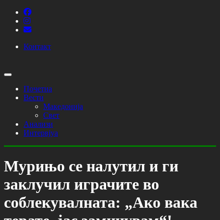
Контакт
Почетна
Вести
Македонија
Свет
Анализи
Интервјуа
Мурињо се налутил и ги
заклучил играчите во
соблекувалната: „Ако вака