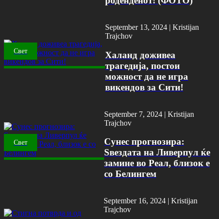
роденденот! (ФОТО)
September 13, 2024 |
Kristijan
Trajchov
Свет
Халанд доживеа
трагедија, постои
можност да не игра
викендов за Сити!
September 7, 2024 |
Kristijan
Trajchov
Сунес прогнозира:
Свет
Ѕвездата на Ливерпул ќе
замине во Реал, близок е
со Белингем
September 16, 2024 |
Kristijan
Trajchov