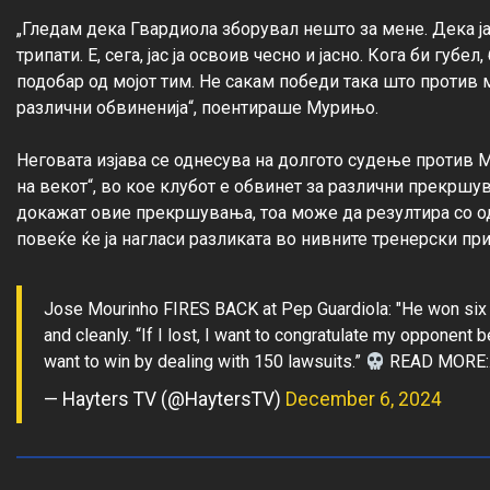
„Гледам дека Гвардиола зборувал нешто за мене. Дека ја
трипати. Е, сега, јас ја освоив чесно и јасно. Кога би губе
подобар од мојот тим. Не сакам победи така што против 
различни обвиненија“, поентираше Мурињо.

Неговата изјава се однесува на долгото судење против М
на векот“, во кое клубот е обвинет за различни прекршу
докажат овие прекршувања, тоа може да резултира со од
Jose Mourinho FIRES BACK at Pep Guardiola: "He won six tr
and cleanly. “If I lost, I want to congratulate my opponent 
want to win by dealing with 150 lawsuits.”
READ MORE
— Hayters TV (@HaytersTV)
December 6, 2024