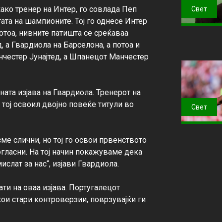
ако тренер на Интер, го совлада Пеп 
Свет
та на шампионите. Тој го однесе Интер 
отоа, нивните патишта се среќаваа 
 а Гвардиола на Барселона, а потоа и 
честер Јунајтед, а Шпанецот Манчестер 
ата изјава на Гвардиола. Тренерот на 
 тој освоил двојно повеќе титули во 
Свет
ме слични, но тој го освои првенството 
согласни. На тој начин покажуваме дека 
слат за нас“, изјави Гвардиола.

и на оваа изјава. Португалецот 
ои стари контроверзии, поврзувајќи ги 