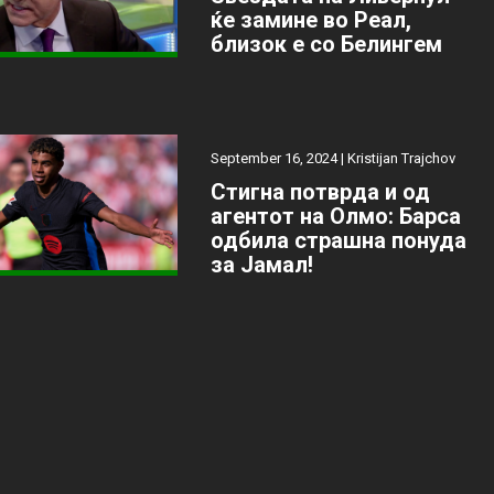
ќе замине во Реал,
близок е со Белингем
September 16, 2024 |
Kristijan Trajchov
Стигна потврда и од
агентот на Олмо: Барса
одбила страшна понуда
за Јамал!