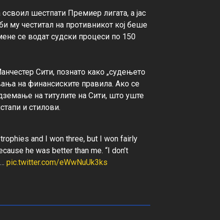
 освоил шестпати Премиер лигата, а јас 
л, би му честитал на противникот кој беше 
мене се водат судски процеси по 150 
анчестер Сити, познато како „судењето 
вања на финансиските правила. Ако се 
земање на титулите на Сити, што уште 
ophies and I won three, but I won fairly
because he was better than me. “I don’t
:…
pic.twitter.com/eWwNuUk3ks