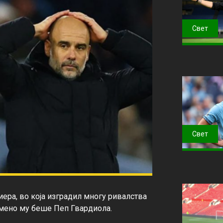
Свет
Свет
ра, во која изградил многу ривалства 
мено му беше Пеп Гвардиола.
