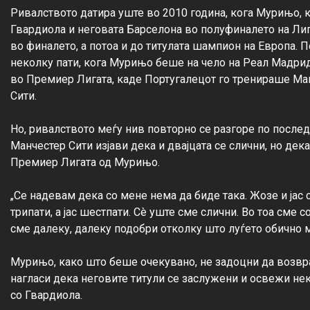
Ривалството датира уште во 2010 година, кога Мурињо, к
Гвардиола и неговата Барселона во полуфиналето на Лига
во финалето, а потоа и до титулата шампион на Европа. П
неколку пати, кога Мурињо беше на чело на Реал Мадрид,
во Премиер Лигата, каде Португалецот го тренираше Ман
Сити.

Но, ривалството меѓу нив повторно се разгоре по последн
Манчестер Сити изјави дека и двајцата се слични, но дека
Премиер Лигата од Мурињо.

„Се надевам дека со мене нема да биде така. Жозе и јас с
трипати, а јас шестпати. Сè уште сме слични. Во тоа сме 
сме далеку, далеку подобри отколку што луѓето обично ми
Мурињо, како што беше очекувано, не задоцни да возврат
нагласи дека неговите титули се заслужени и освежи нек
со Гвардиола.
