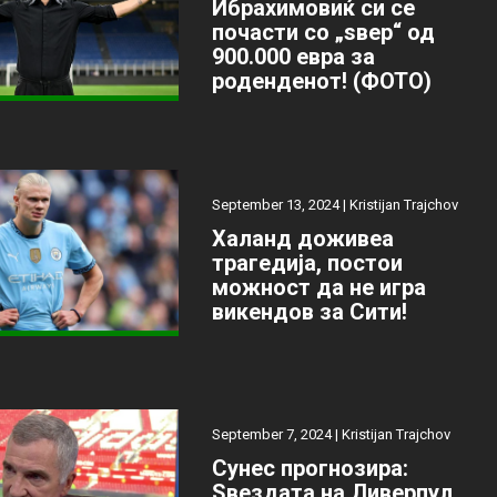
Ибрахимовиќ си се
почасти со „ѕвер“ од
900.000 евра за
роденденот! (ФОТО)
September 13, 2024 |
Kristijan Trajchov
Халанд доживеа
трагедија, постои
можност да не игра
викендов за Сити!
September 7, 2024 |
Kristijan Trajchov
Сунес прогнозира:
Ѕвездата на Ливерпул