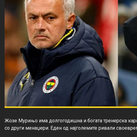
Жозе Мурињо има долгогодишна и богата тренерска карие
со други менаџери. Еден од најголемите ривали своевре