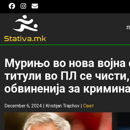
П
Мурињо во нова војна 
титули во ПЛ се чисти
обвиненија за кримин
December 6, 2024 |
Kristijan Trajchov
|
Свет