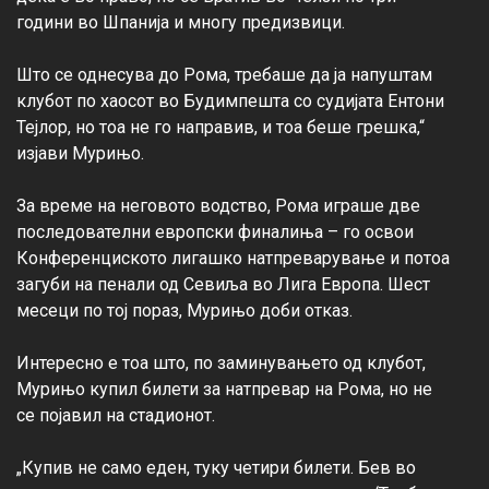
години во Шпанија и многу предизвици.

Што се однесува до Рома, требаше да ја напуштам 
клубот по хаосот во Будимпешта со судијата Ентони 
Тејлор, но тоа не го направив, и тоа беше грешка,“ 
изјави Мурињо.

За време на неговото водство, Рома играше две 
последователни европски финалиња – го освои 
Конференциското лигашко натпреварување и потоа 
загуби на пенали од Севиља во Лига Европа. Шест 
месеци по тој пораз, Мурињо доби отказ.

Интересно е тоа што, по заминувањето од клубот, 
Мурињо купил билети за натпревар на Рома, но не 
се појавил на стадионот.

„Купив не само еден, туку четири билети. Бев во 