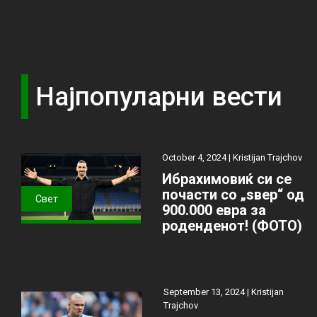
Најпопуларни вести
October 4, 2024 |
Kristijan Trajchov
Ибрахимовиќ си се
почасти со „ѕвер“ од
Свет
900.000 евра за
роденденот! (ФОТО)
September 13, 2024 |
Kristijan
Trajchov