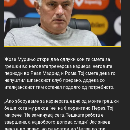
Жозе Мурињо откри две одлуки кои ги смета за 
грешки во неговата тренерска кариера: неговите 
периоди во Реал Мадрид и Рома. Тој смета дека го 
напуштил шпанскиот клуб прерано, додека со 
италијанскиот тим останал подолго од потребното.

„Ако зборуваме за кариерата, една од моите грешки 
беше кога му реков ‘не’ на Флорентино Перез. Тој 
ми рече: ‘Не заминувај сега. Тешката работа е 
завршена, а најдоброто допрва следи.’ Јас знаев 
дека е во право, но се вратив во Челзи по три 