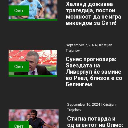
Халанд доживеа
трагедија, постои
Свет
можност да не игра
викендов за Сити!
September 7, 2024 |
Kristijan
Trajchov
Сунес прогнозира:
Ѕвездата на
Свет
Ливерпул ќе замине
во Реал, близок е со
Белингем
September 16, 2024 |
Kristijan
Trajchov
Стигна потврда и
од агентот на Олмо:
Свет