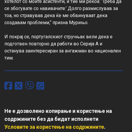
хотелот со моите асистенти, и тие ми рекоа: ‘Треба да 
се збогувате со навивачите.’ Долго размислував за 
тоа, но стравував дека ќе ме обвинуваат дека 
создавам проблеми,“ призна Мурињо.

И покрај се, португалскиот стручњак вели дека е 
подготвен повторно да работи во Серија А и 
останува заинтересиран за ангажман во национален 
тим.
Не е дозволено копирање и користење на
содржините без да бидат исполнети
Условите за користење на содржините
.