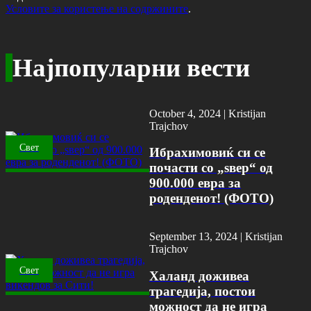
Условите за користење на содржините
.
Најпопуларни вести
October 4, 2024 |
Kristijan
Trajchov
Свет
Ибрахимовиќ си се
почасти со „ѕвер“ од
900.000 евра за
роденденот! (ФОТО)
September 13, 2024 |
Kristijan
Trajchov
Свет
Халанд доживеа
трагедија, постои
можност да не игра