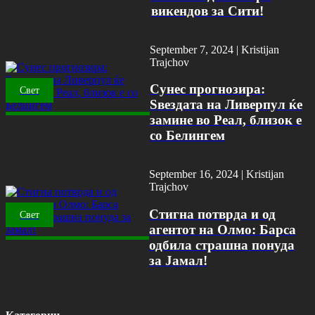
викендов за Сити!
September 7, 2024 |
Kristijan
Trajchov
Сунес прогнозира:
Свет
Ѕвездата на Ливерпул ќе
замине во Реал, близок е
со Белингем
September 16, 2024 |
Kristijan
Trajchov
Стигна потврда и од
Свет
агентот на Олмо: Барса
одбила страшна понуда
за Јамал!