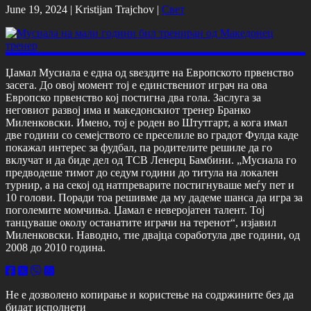
June 19, 2024 |
Kristijan Trajchov
|
Свет
Џамал Мусиала е една од ѕвездите на Европското првенство
засега. До овој момент тој е единствениот играч на ова
Европско првенство кој постигна два гола. Заслуга за
неговиот развој има и македонскиот тренер Бранко
Миленковски. Имено, тој е роден во Штутгарт, а кога имал
две години со семејството се преселиле во градот Фулда каде
покажал интерес за фудбал, па родителите решиле да го
вклучат и да биде дел од ТСВ Ленерц Бамбини. „Мусиала го
предводеше тимот до седум години до титула на локален
турнир, а на секој од натпреварите постигнуваше меѓу пет и
10 голови. Поради тоа решивме да му дадеме шанса да игра за
поголемите момчиња. Џамал е неверојатен талент. Тој
танцуваше околу останатите играчи на теренот“, изјавил
Миленковски. Наводно, тие двајца соработула две години, од
2008 до 2010 година.
Не е дозволено копирање и користење на содржините без да
бидат исполнети