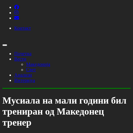
Контакт
Почетна
Вести
Македонија
Свет
Анализи
Интервјуа
Мусиала на мали години бил
трениран од Македонец
тренер