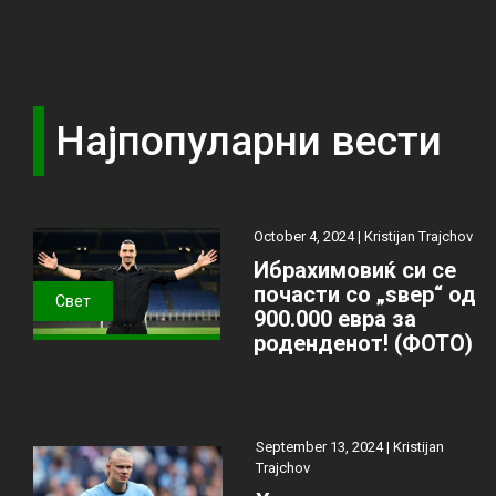
Најпопуларни вести
October 4, 2024 |
Kristijan Trajchov
Ибрахимовиќ си се
почасти со „ѕвер“ од
Свет
900.000 евра за
роденденот! (ФОТО)
September 13, 2024 |
Kristijan
Trajchov