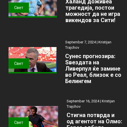
Халанд доживеа
трагедија, постои
Свет
можност да не игра
викендов за Сити!
September 7, 2024 |
Kristijan
Trajchov
Сунес прогнозира:
Ѕвездата на
Свет
Ливерпул ќе замине
во Реал, близок е со
Белингем
September 16, 2024 |
Kristijan
Trajchov
Стигна потврда и
од агентот на Олмо:
Свет