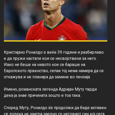
Кристијано Роналдо е веќе 39 години и разбирливо 
е да пружи настапи кои се несвојствени за него. 
Иако не беше на нивото кое се бараше на 
Европското првенство, сепак тој нема намера да се 
откажува и не планира да замине во пензија.

Имено, романската легенда Адријан Муту тврди 
дека ја знае причината зошто е тоа така.

Според Муту, Роналдо ќе продолжи да биде активен 
се додека не заигра заедно со неговиот син кој сега 