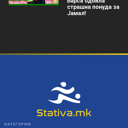
Барса одбила
страшна понуда за
Јамал!
КАТЕГОРИИ