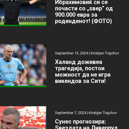
Ибрахимовиќ си се
почасти со „ѕвер“ од
900.000 евра за
роденденот! (ФОТО)
September 13, 2024 |
Kristijan Trajchov
Халанд доживеа
трагедија, постои
можност да не игра
викендов за Сити!
September 7, 2024 |
Kristijan Trajchov
Сунес прогнозира:
Ѕвездата на Ливерпул