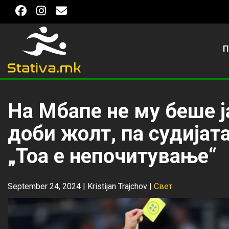
П
На Мбапе не му беше ј
доби жолт, па судијата
„Тоа е непочитување“
September 24, 2024 |
Kristijan Trajchov
|
Свет