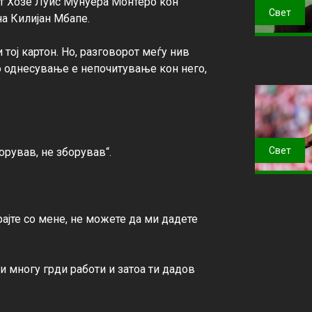
от Хозе Луис Мунуера Монтеро кон 
Свет
а Килијан Мбапе.

тој картон. Но, разговорот меѓу нив 
то однесување е непочитување кон него, 
Свет
рував, не зборував“.

ајте со мене, не можете да ми дадете 
и многу грди работи и затоа ти дадов 