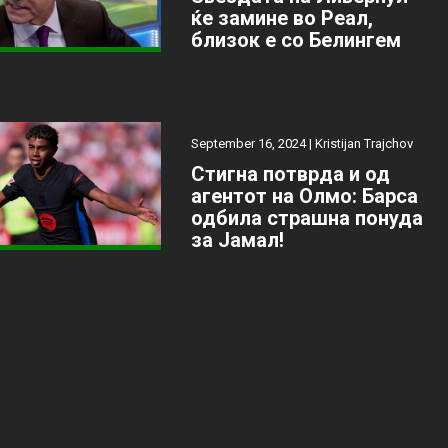
ќе замине во Реал,
близок е со Белингем
September 16, 2024 |
Kristijan Trajchov
Стигна потврда и од
агентот на Олмо: Барса
одбила страшна понуда
за Јамал!