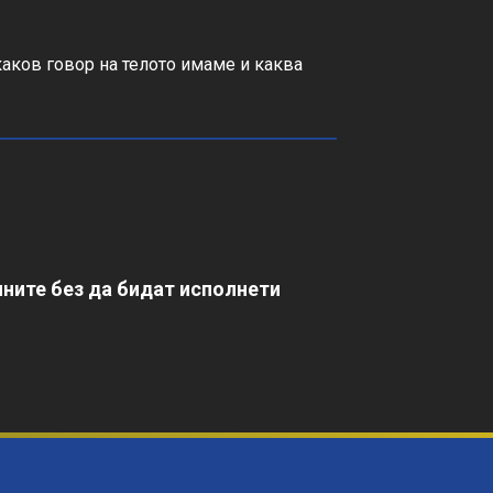
 каков говор на телото имаме и каква 
ните без да бидат исполнети