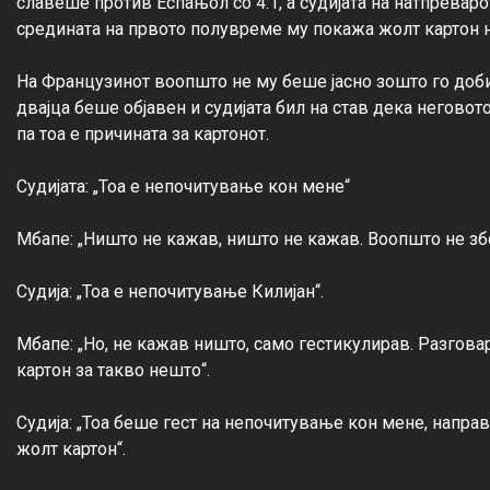
славеше против Еспањол со 4:1, а судијата на натпревар
средината на првото полувреме му покажа жолт картон н
На Французинот воопшто не му беше јасно зошто го доби 
двајца беше објавен и судијата бил на став дека негово
па тоа е причината за картонот.

Судијата: „Тоа е непочитување кон мене“

Мбапе: „Ништо не кажав, ништо не кажав. Воопшто не збо
Судија: „Тоа е непочитување Килијан“.

Мбапе: „Но, не кажав ништо, само гестикулирав. Разговар
картон за такво нешто“.

Судија: „Тоа беше гест на непочитување кон мене, направ
жолт картон“.
