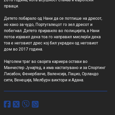
прваци.

Детето побарало од Нани да се потпише на дресот, 
но како за чудо, Португалецот го зел дресот и 
побегнал. Детето пријавило во полицијата, а Нани 
потоа изјавил дека тоа го направил мислејќи дека 
тоа е неговиот дрес кој бил украден од неговиот 
дом во 2017 година.

Најголем траг во својата кариера остави во 
Манчестер Јунајтед, а има настапувано и за Спортинг 
Лисабон, Фенербахче, Валенсија, Лацио, Орландо 
сити, Венеција, Мелбурн виктори и Адана.