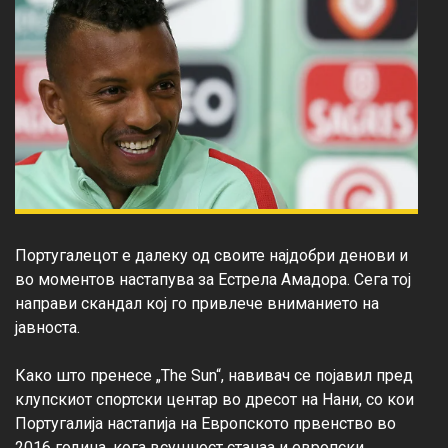
Португалецот е далеку од своите најдобри денови и 
во моментов настапува за Естрела Амадора. Сега тој 
направи скандал кој го привлече вниманието на 
јавноста.

Како што пренесе „The Sun“, навивач се појавил пред 
клупскиот спортски центар во дресот на Нани, со кои 
Португалија настапија на Европското првенство во 
2016 година, кога всушност станаа и европски 