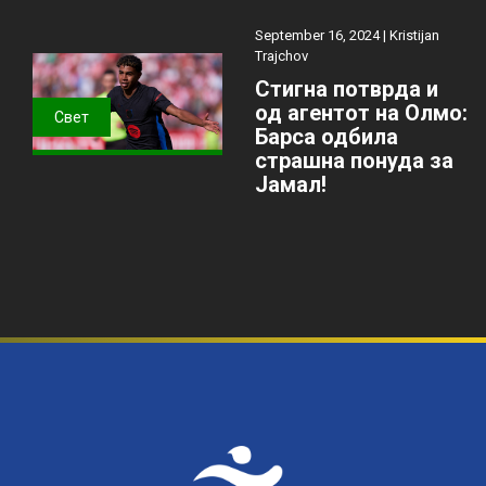
September 16, 2024 |
Kristijan
Trajchov
Стигна потврда и
од агентот на Олмо:
Свет
Барса одбила
страшна понуда за
Јамал!