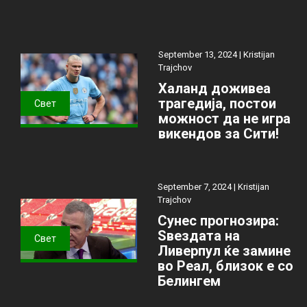
September 13, 2024 |
Kristijan
Trajchov
Халанд доживеа
трагедија, постои
Свет
можност да не игра
викендов за Сити!
September 7, 2024 |
Kristijan
Trajchov
Сунес прогнозира:
Ѕвездата на
Свет
Ливерпул ќе замине
во Реал, близок е со
Белингем