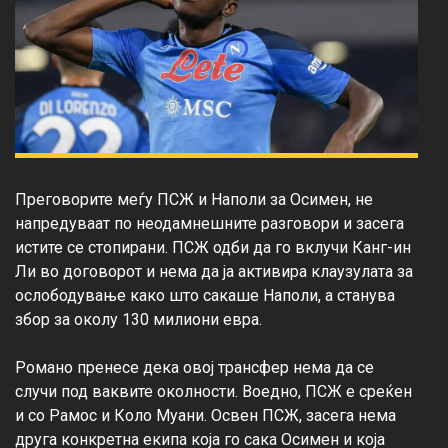
Преговорите меѓу ПСЖ и Наполи за Осимен, не 
напредуваат по неодамнешните разговори и засега 
истите се стопирани. ПСЖ одби да го вклучи Канг-ин 
Ли во договорот и нема да ја активира клаузулата за 
ослободување како што сакаше Наполи, а станува 
збор за околу 130 милиони евра.

Романо пренесе дека овој трансфер нема да се 
случи под ваквите околности. Воедно, ПСЖ е среќен 
и со Рамос и Коло Муани. Освен ПСЖ, засега нема 
друга конкретна екипа која го сака Осимен и која 