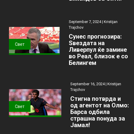
September 7, 2024 |
Kristijan
Trajchov
Сунес прогнозира:
Ѕвездата на
Свет
Ливерпул ќе замине
во Реал, близок е со
Белингем
September 16, 2024 |
Kristijan
Trajchov
Стигна потврда и
од агентот на Олмо:
Свет
Барса одбила
страшна понуда за
Јамал!