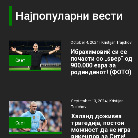
Најпопуларни вести
October 4, 2024 |
Kristijan Trajchov
Ибрахимовиќ си се
почасти со „ѕвер“ од
Свет
900.000 евра за
роденденот! (ФОТО)
September 13, 2024 |
Kristijan
Trajchov
Халанд доживеа
трагедија, постои
Свет
можност да не игра
викендов за Сити!