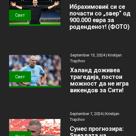
Ибрахимовиќ си се
почасти со „ѕвер“ од
Свет
900.000 евра за
роденденот! (ФОТО)
September 13, 2024 |
Kristijan
Trajchov
Халанд доживеа
трагедија, постои
Свет
можност да не игра
викендов за Сити!
September 7, 2024 |
Kristijan
Trajchov
Сунес прогнозира:
Ѕвездата на