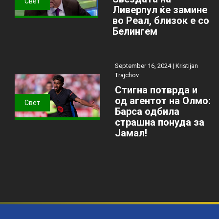
Свет
Ливерпул ќе замине
во Реал, близок е со
Белингем
September 16, 2024 |
Kristijan
Trajchov
Стигна потврда и
од агентот на Олмо:
Свет
Барса одбила
страшна понуда за
Јамал!