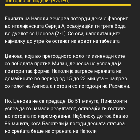
Екипата на Наполи вечерва потврди дека е фаворит 
во италијанската Серија А, освојувајќи ги трите бода 
во дуелот со Џенова (2-1). Со ова, наполитанците 
најмалку до утре ќе останат на врвот на табелата.

Џенова, која во претходното коло ги изненади сите 
со победата против Милан, денеска не успеа да ја 
повтори таа форма. Наполи ја затресе мрежата на 
домаќините во период од 15 до 23 минута – најпрво 
со голот на Ангиса, а потоа и со погодоци на Рахмани.

Но, Џенова не се предаде. Во 51 минута, Пинамонти 
успеа да го намали резултатот, оставајќи ги гостите 
во потрага по израмнување. Најблиску до тоа беа во 
86 минута, кога Балотели ја погоди десната статива, 
но среќата беше на страната на Наполи.
