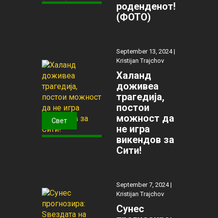
роденденот!
(ФОТО)
September 13, 2024 |
Kristijan Trajchov
Халанд
доживеа
трагедија,
постои
можност да
Свет
не игра
викендов за
Сити!
September 7, 2024 |
Kristijan Trajchov
Сунес