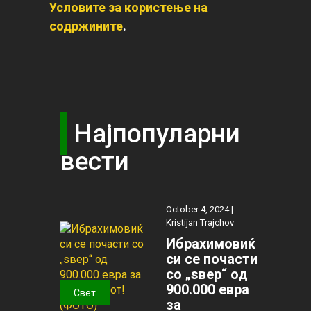
Условите за користење на
содржините
.
Најпопуларни
вести
October 4, 2024 |
Kristijan Trajchov
Ибрахимовиќ
си се почасти
со „ѕвер“ од
900.000 евра
Свет
за