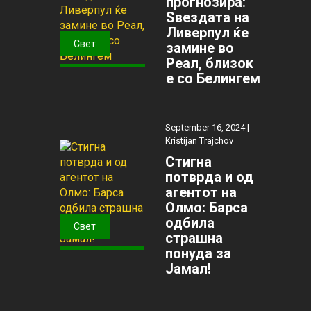
прогнозира:
Ѕвездата на
Ливерпул ќе
Свет
замине во
Реал, близок
е со Белингем
September 16, 2024 |
Kristijan Trajchov
Стигна
потврда и од
агентот на
Олмо: Барса
одбила
Свет
страшна
понуда за
Јамал!