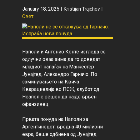
January 18, 2025 |
Kristijan Trajchov
|
Свет
Наполи и Антонио Конте изгледа се 
одлучни оваа зима да го доведат 
младиот напаѓач на Манчестер 
Јунајтед, Алехандро Гарначо. По 
заминувањето на Квича 
Кварацкелија во ПСЖ, клубот од 
Неапол е решен да најде врвен 
офанзивец.

Првата понуда на Наполи за 
Аргентинецот, вредна 40 милиони 
евра, беше одбиена од Јунајтед. 