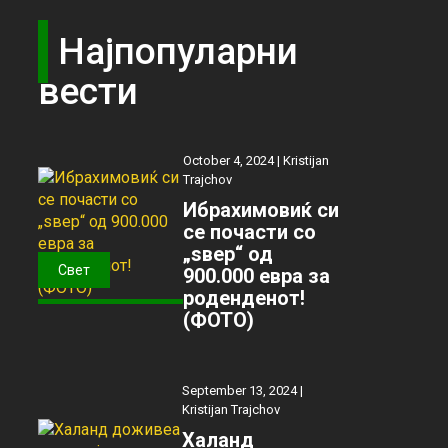
Најпопуларни
вести
October 4, 2024 |
Kristijan
Trajchov
Ибрахимовиќ си
се почасти со
„ѕвер“ од
Свет
900.000 евра за
роденденот!
(ФОТО)
September 13, 2024 |
Kristijan Trajchov
Халанд