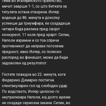
тима во италијанското првенство, 
мечот заврши 1-1, со што битката за 
титулата остана отворена. Интер 
водеше до 86. минута и доколку 
успееше да триумфира, ќе создадеше 
четири бода разлика пред својот 
конкурент, 11 кола пред крајот. Сепак, 
Наполи израмни и со тоа спречи 
противникот да направи поголема 
предност, иако Интер, со полесен 
распоред во финишот, може да биде 
задоволен од резултатот.

Гостите поведоа во 22. минута, кога 
Федерико Димарко постигна 
спектакуларен гол од слободен удар. 
По водството, Интер целосно го 
неутрализира Наполи, кој долго време 
не создаде сериозна закана. Сепак, во 