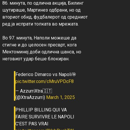
86. минута, по одлична акција, Билинг 
шутираше, Мартинез одбрани, но од 
вториот обид, фудбалерот од средниот 
ред ја испрати топката во мрежата.

Во 97. минута, Наполи можеше да 
стигне и до целосен пресврт, кога 
Мектоминеј доби одлична шанса, но 
Federico Dimarco vs Napoli🎯
pic.twitter.com/cMruVPDcF8
— AzzurriXtra🇮🇹
(@XtraAzzurri)
March 1, 2025
PHILLIP BILLING QUI VA
FAIRE SURVIVRE LE NAPOLI
C’EST PAS VRAI