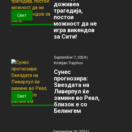
доживеа
трагедија,
Свет
постои
можност да не
игра викендов
за Сити!
September 7, 2024 |
Kristijan Trajchov
Сунес
прогнозира:
Ѕвездата на
Ливерпул ќе
Свет
замине во Реал,
близок е со
Белингем
September 16, 2024 |