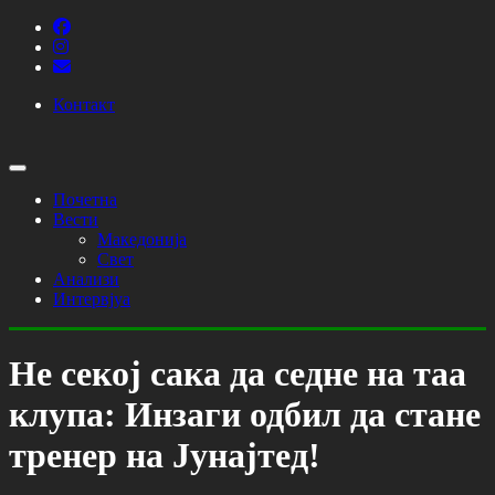
Контакт
Почетна
Вести
Македонија
Свет
Анализи
Интервјуа
Не секој сака да седне на таа
клупа: Инзаги одбил да стане
тренер на Јунајтед!