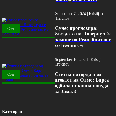
September 7, 2024 |
Kristijan
Trajchov
Сунес прогнозира:
Свет
Ѕвездата на Ливерпул ќе
замине во Реал, близок е
со Белингем
September 16, 2024 |
Kristijan
Trajchov
Стигна потврда и од
Свет
агентот на Олмо: Барса
одбила страшна понуда
за Јамал!
Категории