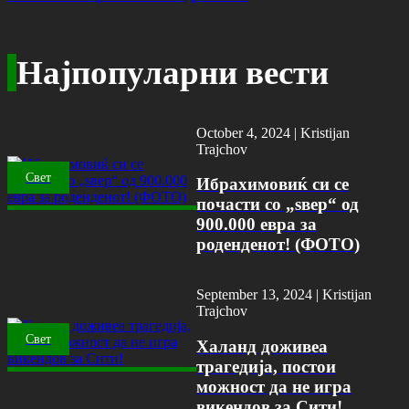
Најпопуларни вести
October 4, 2024 |
Kristijan
Trajchov
Свет
Ибрахимовиќ си се
почасти со „ѕвер“ од
900.000 евра за
роденденот! (ФОТО)
September 13, 2024 |
Kristijan
Trajchov
Свет
Халанд доживеа
трагедија, постои
можност да не игра
викендов за Сити!