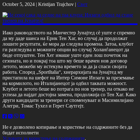
October 5, 2024 |
Kristijan Trajchov
|
Свет
Иако раководството на Манчестер Јунајтед сè уште е спремно
да му даде шанса на Ерик Тен Хаг, во случај да продолжат
лошите резултати, ќе мора да следува промена. Затоа, клубот
ги разгледува и можните опции во случај Холанѓанецот да
биде отпуштен. Тен Хег имаше уште еден лош почеток на
сезоната, но и покрај тоа што му беше врачен нов договор
летото, можеби му истекува времето за да ја спаси својата
работа. Според „SportItalia“, хиерархијата на Јунајтед му
пристапила на шефот на Интер Симоне Инзаги за преземање
на кормилото, но Италијанецот ја одбил таквата можност.
Клубот и летото беше во потрага по нов тренер, па откако не
успеаа да најдат достојна замена, продолжија со Тен Хаг. Како
други кандидати за тренери се споменуваат и Масимилијано
Алегри, Томас Тухел и Герет Саутгејт.
Не е дозволено копирање и користење на содржините без да
бидат исполнети
Условите за користење на содржините
.