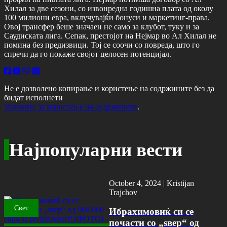
Хилал за две сезони, со извонредна годишна плата од околу
100 милиони евра, вклучувајќи бонуси и маркетинг-права.
Овој трансфер беше значаен не само за клубот, туку и за
Саудиската лига. Сепак, престојот на Нејмар во Ал Хилал не
помина без предизвици. Тој се соочи со повреда, што го
спречи да го покаже својот целосен потенцијал.
Не е дозволено копирање и користење на содржините без да
бидат исполнети
Условите за користење на содржините
.
Најпопуларни вести
October 4, 2024 |
Kristijan
Trajchov
Свет
Ибрахимовиќ си се
почасти со „ѕвер“ од