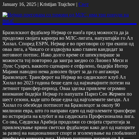
January 16, 2025 |
Kristijan Trajchov
|
Свет
Бразилскиот фудбалер Нејмар се наоѓа пред можноста да ја
продолжи својата кариера во МЛС-лигата, напуштајќи го Ал
Хилал. Според ESPN, Нејмар е во преговори со три екипи од
оваа лига, а Чикаго се издвојува како главен кандидат за
неговиот потпис. Иако долго време се шпекулираше за
можноста тој повторно да заигра заедно со Лионел Меси и
Луис Суарез, ваквото сценарио е отфрлено, бидејќи Интер
Мајами наводно нема доволен буџет за да го ангажира
Бразилецот. Трансферот на Нејмар во саудискиот клуб Ал
Хилал во 2023 година беше еден од најзначајните потези на
летниот трансфер-период. Оваа зделка привлече огромно
внимание бидејќи Нејмар го напушти Париз Сен Жермен по
шест сезони, каде што беше една од најголемите ѕвезди. Ал
Хилал го обезбеди потписот на Бразилецот за околу 90
милиони евра, што го направи еден од најголемите трансфери
во историјата на клубот и на саудиската Професионална лига.
Со ова, Саудиска Арабија продолжи со својата стратегија за
привлекување врвни светски фудбалери како дел од напорите
за развој на националниот спорт и зголемување на глобалниот
профил на нивната лига. Нејмар потпиша договор со Ал