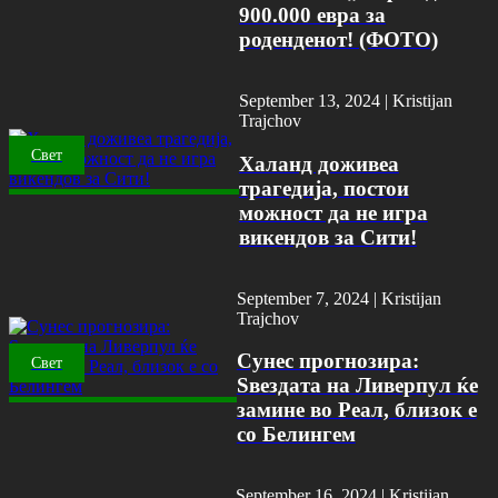
900.000 евра за
роденденот! (ФОТО)
September 13, 2024 |
Kristijan
Trajchov
Свет
Халанд доживеа
трагедија, постои
можност да не игра
викендов за Сити!
September 7, 2024 |
Kristijan
Trajchov
Сунес прогнозира:
Свет
Ѕвездата на Ливерпул ќе
замине во Реал, близок е
со Белингем
September 16, 2024 |
Kristijan