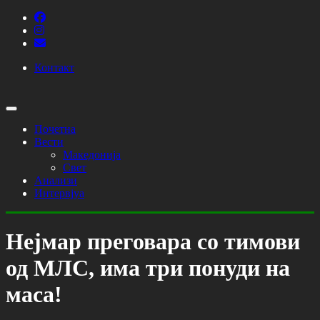
Контакт
Почетна
Вести
Македонија
Свет
Анализи
Интервјуа
Нејмар преговара со тимови
од МЛС, има три понуди на
маса!