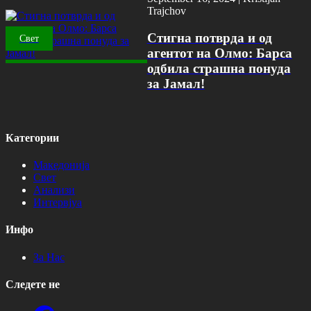
Trajchov
Стигна потврда и од
Свет
агентот на Олмо: Барса
одбила страшна понуда
за Јамал!
Категории
Македонија
Свет
Анализи
Интервјуа
Инфо
За Нас
Следете не