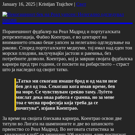
January 16, 2025 |
Kristijan Trajchov
|
Свет
Поранешниот фудбалер на Реал Мадрид и португалската
репрезентација, Фабио Коентрао, е во центарот на
вниманието откако беше уапсен за нелегално одгледување на
ракови. Според португалските медиуми, тој имал над еден тон
морски плодови, вклучувајќи јастози и ракчиња, без
потребните дозволи. Коентрао, кој ја заврши својата фудбалска
кариера пред три години, се посвети на рибарството – страст
што ја наследил од својот татко.
„Татко ми секогаш имаше брод и од мали нозе
бев дел од тоа. Секогаш кога имав време, бев
на море. Се чувствувам среќно таму. Луѓето
мислат дека оваа работа е срамна, но за мене
тоа е чесна професија која треба да се
почитува“, изјави Коентрао.
За време на својата блескава кариера, Коентрао освои две
титули во Лигата на шампионите и две во шпанското
првенство со Реал Мадрид. Во неговата статистика за
„кралскиот клуб“ се запишани 106 настапи, еден постигнат