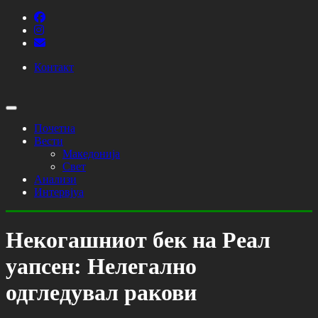
Контакт
Почетна
Вести
Македонија
Свет
Анализи
Интервјуа
Некогашниот бек на Реал
уапсен: Нелегално
одгледувал ракови