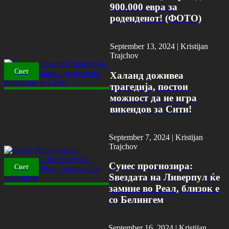
900.000 евра за
роденденот! (ФОТО)
September 13, 2024 |
Kristijan
Trajchov
Свет
Халанд доживеа
трагедија, постои
можност да не игра
викендов за Сити!
September 7, 2024 |
Kristijan
Trajchov
Сунес прогнозира:
Свет
Ѕвездата на Ливерпул ќе
замине во Реал, близок е
со Белингем
September 16, 2024 |
Kristijan