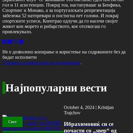
гол и 11 асистенции. Покрај тоа, настапуваше за Бенфика,
Спортинг и Монако, а за португалската репрезентација
забележа 52 натпревари и постигна пет голови. И покрај
спортските успеси, Коентрао одлучи да го насочи својот
живот кон морето и рибарството, кое отсекогаш го
привлекувало.
Не е дозволено копирање и користење на содржините без да
бидат исполнети
Условите за користење на содржините
.
Најпопуларни вести
October 4, 2024 |
Kristijan
Trajchov
Свет
Ибрахимовиќ си се
почасти со „ѕвер“ од