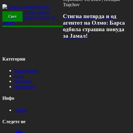
Trajchov
Стигна потврда и од
Свет
агентот на Олмо: Барса
одбила страшна понуда
за Јамал!
Категории
Македонија
Свет
Анализи
Интервјуа
Инфо
За Нас
Следете не