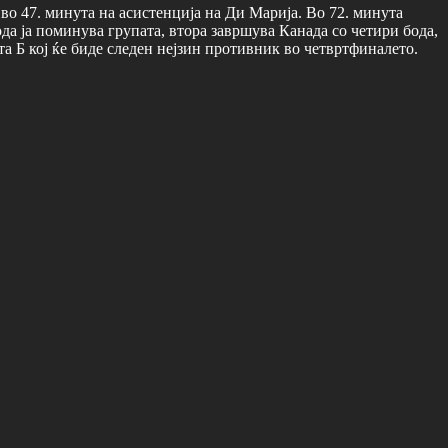
во 47. минута на асистенција на Ди Марија. Во 72. минута
ода ја поминува групата, втора завршува Канада со четири бода,
та Б кој ќе биде следен нејзин противник во четвртфиналето.