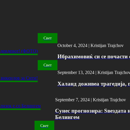
Свет
October 4, 2024 |
Kristijan Trajchov
Ибрахимовиќ си се почасти с
Свет
September 13, 2024 |
Kristijan Trajcho
Халанд доживеа трагедија, 
September 7, 2024 |
Kristijan Trajchov
Сунес прогнозира: Ѕвездата н
Белингем
Свет