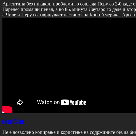
Аргентина без никакви проблеми го совлада Перу со 2-0 каде ст
Паредес промаши пенал, а во 86. минута Лаутаро го даде и втор
а Чиле и Перу го завршуваат настапот на Копа Америка. Аргенти
Не е дозволено копирање и користење на содржините без да би