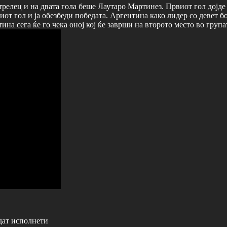
релец и на двата гола беше Лаутаро Мартинез. Првиот гол дојде 
иот гол и ја обезбеди победата. Аргентина како лидер со девет б
на сега ќе го чека оној кој ќе заврши на второто место во група
дат исполнети