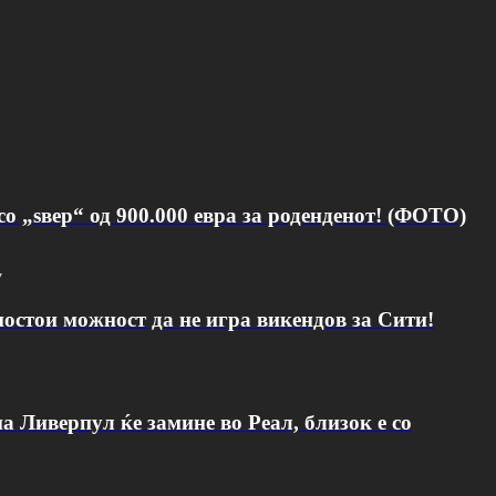
о „ѕвер“ од 900.000 евра за роденденот! (ФОТО)
v
постои можност да не игра викендов за Сити!
а Ливерпул ќе замине во Реал, близок е со