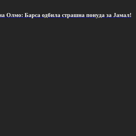
 на Олмо: Барса одбила страшна понуда за Јамал!