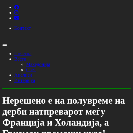
Контакт
Почетна
Вести
Македонија
Свет
Анализи
Интервјуа
Нерешено е на полувреме на
дерби натпреварот меѓу
Франција и Холандија, а