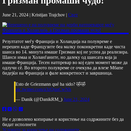
Гризман промаши чудо!
June 21, 2024 |
Kristijan Trajchov
|
Свет
Резултатот меѓу Франција и Холандија на полувреме е
нерешен каде Французите беа малку поконкретни каде чиста
шанса во 14. минута имаше Гризман кој не успеа да реализира.
Шанси имаа и Холанѓаните, но далеку од шансата која ја
имаше Франција. Тесен натпревар во кој еден момент може да
одлучи сѐ. Во второто полувреме се очекува да влезе Мбапе
бидејќи на Франција и фале конкретност и завршница.
Esto de Griezmann qué ha sido? 🤣🤣
pic.twitter.com/a3zQqnCwNh
— Danik (@DanikRM_)
June 21, 2024
Не е дозволено копирање и користење на содржините без да
бидат исполнети
Условите за користење на содржините
.