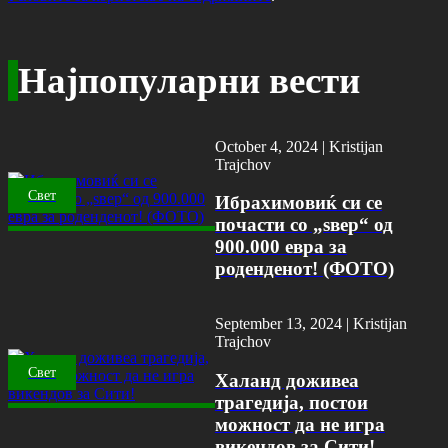
Најпопуларни вести
October 4, 2024 |
Kristijan
Trajchov
Свет
Ибрахимовиќ си се
почасти со „ѕвер“ од
900.000 евра за
роденденот! (ФОТО)
September 13, 2024 |
Kristijan
Trajchov
Свет
Халанд доживеа
трагедија, постои
можност да не игра
викендов за Сити!