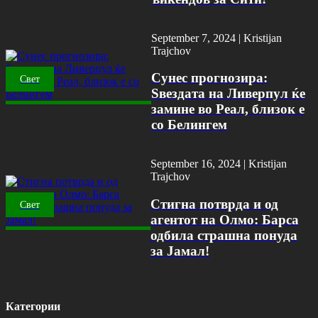
September 7, 2024 |
Kristijan
Trajchov
Сунес прогнозира:
Свет
Ѕвездата на Ливерпул ќе
замине во Реал, близок е
со Белингем
September 16, 2024 |
Kristijan
Trajchov
Стигна потврда и од
Свет
агентот на Олмо: Барса
одбила страшна понуда
за Јамал!
Категории