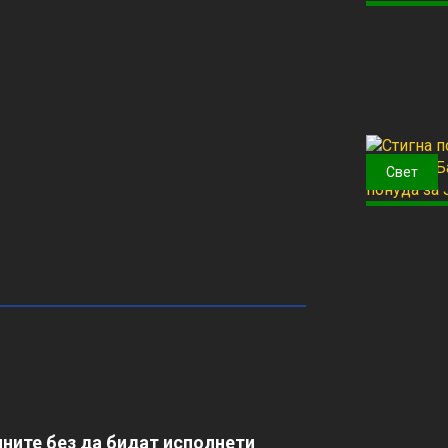
Свет
ните без да бидат исполнети