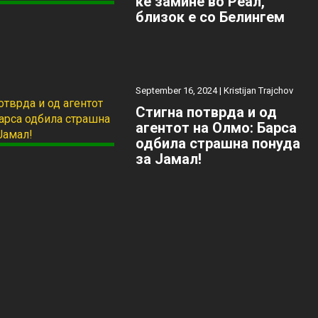
ќе замине во Реал,
близок е со Белингем
September 16, 2024 |
Kristijan Trajchov
Стигна потврда и од
агентот на Олмо: Барса
одбила страшна понуда
за Јамал!