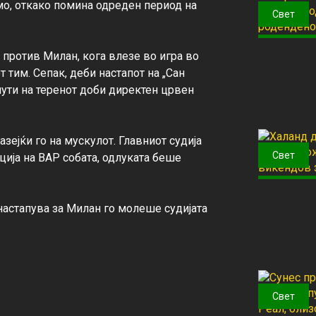
мо, откако помина одреден период на 
Свет
 против Милан, кога влезе во игра во 
 тим. Сепак, деби настапот на „Сан 
ути на теренот доби директен црвен 
зејќи го на мускулот. Главниот судија 
Свет
ија на ВАР собата, одлуката беше 
настапува за Милан го молеше судијата 
Свет