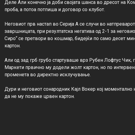
Деле Али конечно ја доби својата шанса во дресот на Ко
проба, а потоа потпиша и договор со клубот.

Неговиот прв настап во Серија А се случи во натпреварот
завршницата, при резултатска негатива од 2-1 за неговиот
Сиро“ се претвори во кошмар, бидејќи по само десет мин
картон.

Али од зад грб грубо стартуваше врз Рубен Лофтус Чик, га
Маркети првично му додели жолт картон, но по интервенц
променета во директно исклучување.

Дури и неговиот сонародник Кајл Вокер кој моментално 
да не му покаже црвен картон.
