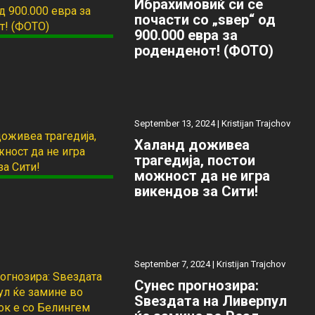
Ибрахимовиќ си се
почасти со „ѕвер“ од
900.000 евра за
роденденот! (ФОТО)
September 13, 2024 |
Kristijan Trajchov
Халанд доживеа
трагедија, постои
можност да не игра
викендов за Сити!
September 7, 2024 |
Kristijan Trajchov
Сунес прогнозира:
Ѕвездата на Ливерпул