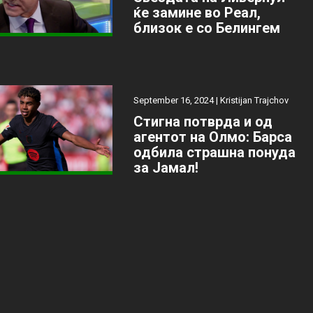
ќе замине во Реал,
близок е со Белингем
September 16, 2024 |
Kristijan Trajchov
Стигна потврда и од
агентот на Олмо: Барса
одбила страшна понуда
за Јамал!