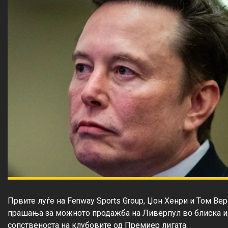
Првите луѓе на Fenway Sports Group, Џон Хенри и Том Верн
прашања за можното продажба на Ливерпул во блиска ид
сопственоста на клубовите од Премиер лигата.
