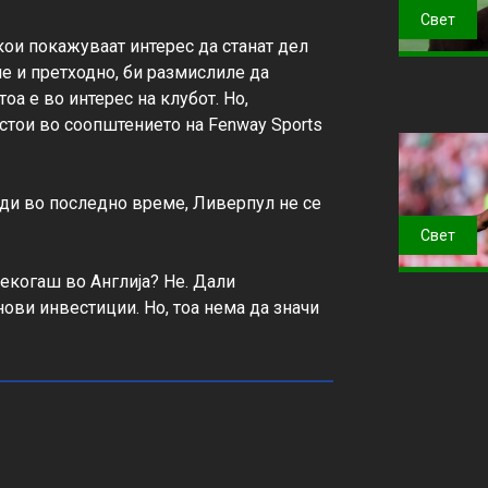
Свет
ои покажуваат интерес да станат дел 
е и претходно, би размислиле да 
а е во интерес на клубот. Но, 
стои во соопштението на Fenway Sports 
оди во последно време, Ливерпул не се 
Свет
екогаш во Англија? Не. Дали 
ови инвестиции. Но, тоа нема да значи 