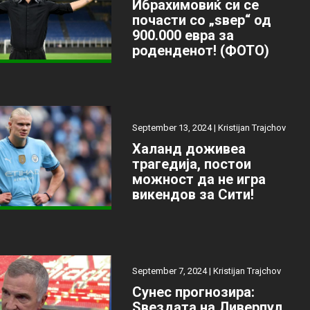
Ибрахимовиќ си се
почасти со „ѕвер“ од
900.000 евра за
роденденот! (ФОТО)
September 13, 2024 |
Kristijan Trajchov
Халанд доживеа
трагедија, постои
можност да не игра
викендов за Сити!
September 7, 2024 |
Kristijan Trajchov
Сунес прогнозира:
Ѕвездата на Ливерпул