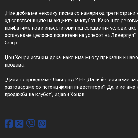
„Ние добивме неколку писма со намери од трети страни к
од сопствениците на акциите на клубот. Како што рековм
прифатиме нови инвеститори под соодветни услови, ако то
остануваме целосно посветени на успехот на Ливерпул“, 
Group.

Џон Хенри истакна дека, иако има многу приказни и нав
продава.

„Дали го продаваме Ливерпул? Не. Дали ќе останеме зас
разговараме со потенцијални инвеститори? Да, и ќе има н
продажба на клубот“, изјави Хенри.