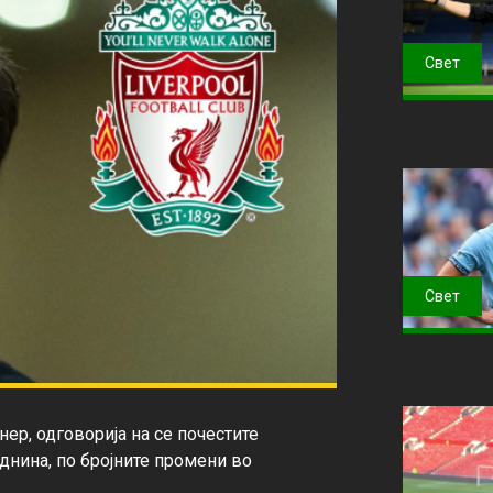
Свет
Свет
ер, одговорија на се почестите 
нина, по бројните промени во 