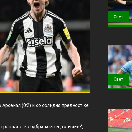
Свет
Свет
Арсенал (0:2) и со солидна предност ќе 
грешките во одбраната на „топчиите“, 