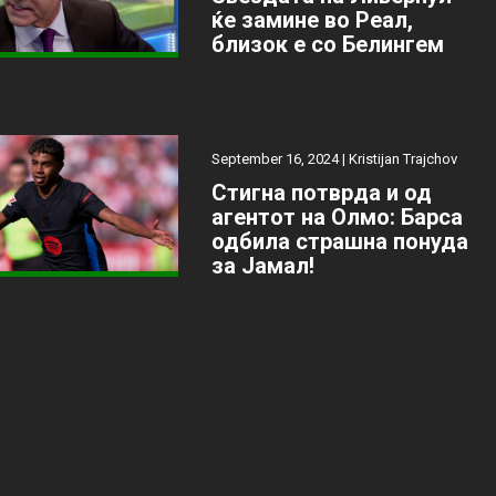
ќе замине во Реал,
близок е со Белингем
September 16, 2024 |
Kristijan Trajchov
Стигна потврда и од
агентот на Олмо: Барса
одбила страшна понуда
за Јамал!