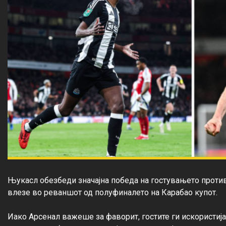
Њукасл обезбеди значајна победа на гостувањето против 
влезе во реваншот од полуфиналето на Карабао купот.

Иако Арсенал важеше за фаворит, гостите ги искористија 