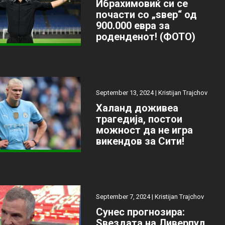
Ибрахимовиќ си се
почасти со „ѕвер“ од
900.000 евра за
роденденот! (ФОТО)
September 13, 2024 |
Kristijan Trajchov
Халанд доживеа
трагедија, постои
можност да не игра
викендов за Сити!
September 7, 2024 |
Kristijan Trajchov
Сунес прогнозира:
Ѕвездата на Ливерпул