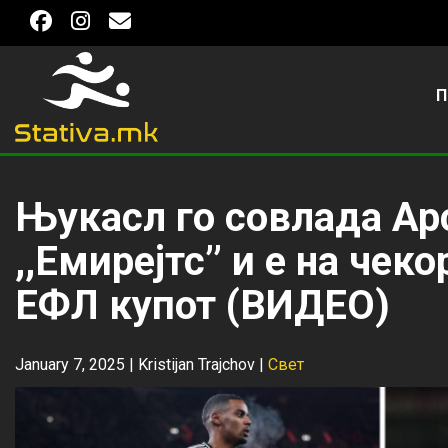
П
Њукасл го совлада Ар
,,Емирејтс’’ и е на чек
ЕФЛ купот (ВИДЕО)
January 7, 2025 |
Kristijan Trajchov
|
Свет