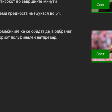
итисокот во завршните минути.

Свет
леми предноста на Њукасл во 51. 
маќините ќе се обидат да ја одбранат 
ориот полуфинален натпревар.

Свет