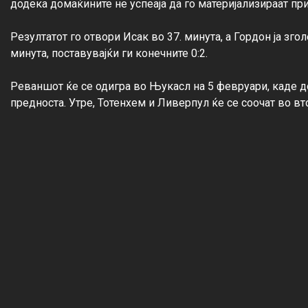
додека домаќините не успеаја да го материјализираат пр
Резултатот го отвори Исак во 37. минута, а Гордон ја зго
минута, поставувајќи ги конечните 0:2.

Реваншот ќе се одигра во Њукасл на 5 февруари, каде до
предноста. Утре, Тотенхем и Ливерпул ќе се соочат во вт