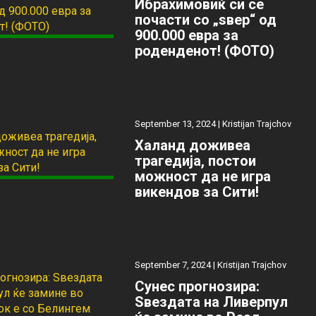
Ибрахимовиќ си се
почасти со „ѕвер“ од
900.000 евра за
роденденот! (ФОТО)
September 13, 2024 |
Kristijan Trajchov
Халанд доживеа
трагедија, постои
можност да не игра
викендов за Сити!
September 7, 2024 |
Kristijan Trajchov
Сунес прогнозира:
Ѕвездата на Ливерпул