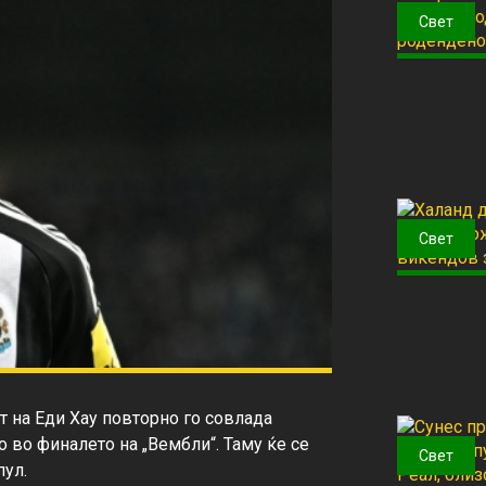
Свет
Свет
 на Еди Хау повторно го совлада 
то во финалето на „Вембли“. Таму ќе се 
Свет
ул.
