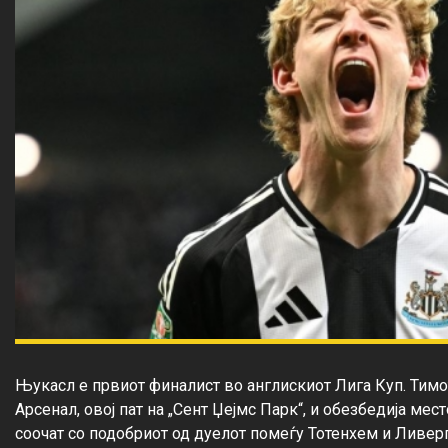
Њукасл е првиот финалист во англискиот Лига Куп. Тимот
Арсенал, овој пат на „Сент Џејмс Парк“, и обезбедија мес
соочат со подобриот од дуелот помеѓу Тотенхем и Ливерп