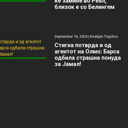
ќе замине во Реал,
близок е со Белингем
September 16, 2024 |
Kristijan Trajchov
Стигна потврда и од
агентот на Олмо: Барса
одбила страшна понуда
за Јамал!