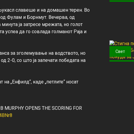
Њукасл славеше и на домашен терен. Во 
од Фулам и Борнмут. Вечерва, од 
 минута ја затресе мрежата, но голот 
а успеа да го совлада голманот Раја и 
Свет
нса за зголемување на водството, но 
д 2-0, со што ја запечати победата на 
 на „Енфилд“, каде „петлите“ носат 
JACOB MURPHY OPENS THE SCORING FOR
V4BNr8