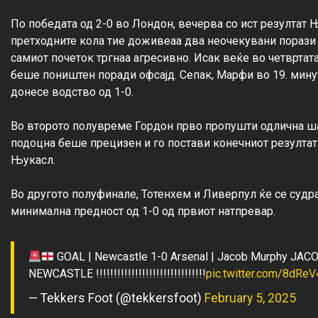
По победата од 2-0 во Лондон, вечерва со ист резултат 
претходните кола тие доживеаа два неочекувани порази 
самиот почеток тргнаа агресивно. Исак веќе во четвртата
беше поништен поради офсајд. Сепак, Марфи во 19. минут
донесе водство од 1-0.

Во второто полувреме Гордон прво пропушти одлична ша
подоцна беше прецизен и го постави конечниот резултат о
Њукасл.

Во другото полуфинале, Тотенхем и Ливерпул ќе се судрат
GOAL | Newcastle 1-0 Arsenal | Jacob Murphy 
NEWCASTLE !!!!!!!!!!!!!!!!!!!!!!!!!!!!!!!
pic.twitter.com/8dRe
— Tekkers Foot (@tekkersfoot)
February 5, 2025