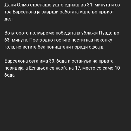
Дани Олмо стрелаше уште еднаш во 31. минута и со 
тоа Барселона ја заврши работата уште во првиот 
дел.

Во второто полувреме победата ја ублажи Пуадо во 
63. минута. Претходно гостите постигнаа неколку 
гола, но истите беа поништени поради офсајд.

Барселона сега има 33. бода и останува на првата 
позиција, а Еспањол се наоѓа на 17. место со само 10 
бода.
