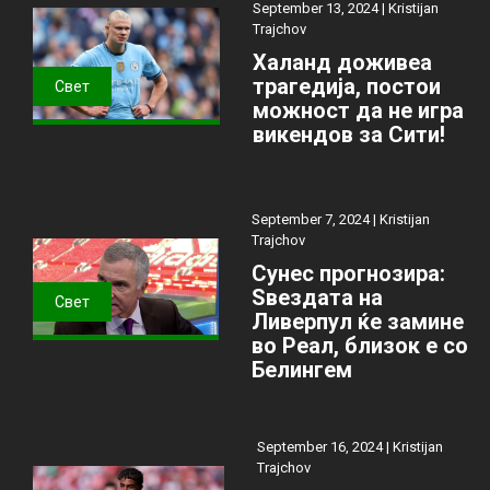
September 13, 2024 |
Kristijan
Trajchov
Халанд доживеа
трагедија, постои
Свет
можност да не игра
викендов за Сити!
September 7, 2024 |
Kristijan
Trajchov
Сунес прогнозира:
Ѕвездата на
Свет
Ливерпул ќе замине
во Реал, близок е со
Белингем
September 16, 2024 |
Kristijan
Trajchov