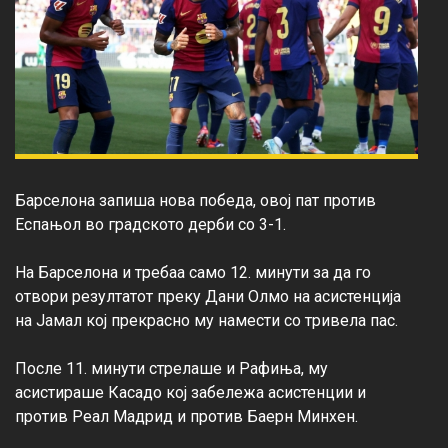
Барселона запиша нова победа, овој пат против 
Еспањол во градското дерби со 3-1.

На Барселона и требаа само 12. минути за да го 
отвори резултатот преку Дани Олмо на асистенција 
на Јамал кој прекрасно му намести со тривела пас.

После 11. минути стрелаше и Рафиња, му 
асистираше Касадо кој забележа асистенции и 
против Реал Мадрид и против Баерн Минхен.
