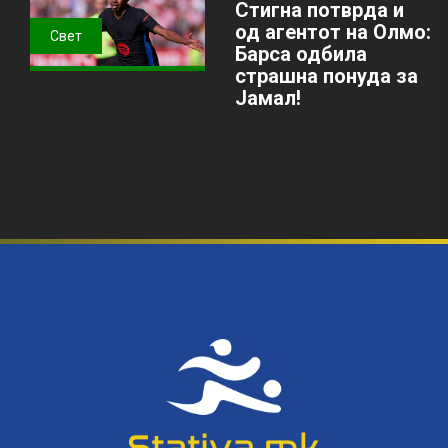
Стигна потврда и
од агентот на Олмо:
Свет
Барса одбила
страшна понуда за
Јамал!