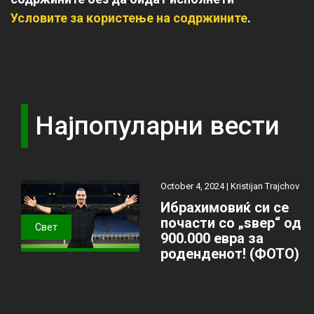
Условите за користење на содржините
.
Најпопуларни вести
October 4, 2024 |
Kristijan Trajchov
Ибрахимовиќ си се
почасти со „ѕвер“ од
Свет
900.000 евра за
роденденот! (ФОТО)