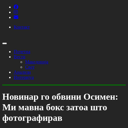
Контакт
Почетна
Вести
Македонија
Свет
Анализи
Интервјуа
Новинар го обвини Осимен:
Ми мавна бокс затоа што
фотографирав