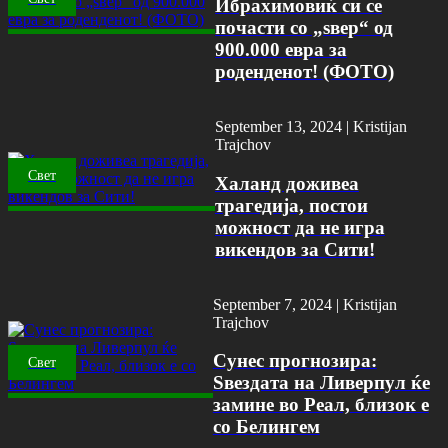
Ибрахимовиќ си се
почасти со „ѕвер“ од
900.000 евра за
роденденот! (ФОТО)
September 13, 2024 |
Kristijan
Trajchov
Свет
Халанд доживеа
трагедија, постои
можност да не игра
викендов за Сити!
September 7, 2024 |
Kristijan
Trajchov
Сунес прогнозира:
Свет
Ѕвездата на Ливерпул ќе
замине во Реал, близок е
со Белингем