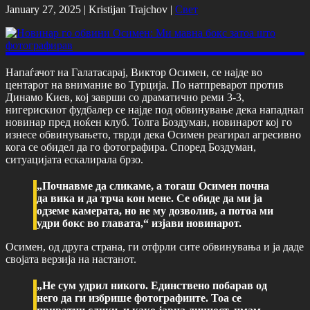
January 27, 2025 |
Kristijan Trajchov
|
Свет
Напаѓачот на Галатасарај, Виктор Осимен, се најде во
центарот на внимание во Турција. По натпреварот против
Динамо Киев, кој заврши со драматично реми 3-3,
нигерискиот фудбалер се најде под обвинување дека нападнал
новинар пред ноќен клуб. Толга Боздуман, новинарот кој го
изнесе обвинувањето, тврди дека Осимен реагирал агресивно
кога се обидел да го фотографира. Според Боздуман,
ситуацијата ескалирала брзо.
„Почнавме да сликаме, а тогаш Осимен почна
да вика и да трча кон мене. Се обиде да ми ја
одземе камерата, но не му дозволив, а потоа ми
удри бокс во главата,“ изјави новинарот.
Осимен, од друга страна, ги отфрли сите обвинувања и ја даде
својата верзија на настанот.
„Не сум удрил никого. Единствено побарав од
него да ги избрише фотографиите. Тоа се