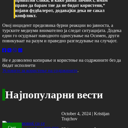
приватни слики, и како јавна личност, имам
право да барам тие да не бидат користени,“
изјави фудбалерот, додавајќи дека не сакал
конфликт.
Овој инцидент предизвика бурни реакции во јавноста, а
турските медиуми внимателно ја следат ситуацијата. Додека
едни го осудуваат наводното однесување на Осимен, други
повикуваат на разум и праведно разгледување на случајот.
Не е дозволено копирање и користење на содржините без да
бидат исполнети
Условите за користење на содржините
.
Најпопуларни вести
October 4, 2024 |
Kristijan
Trajchov
Свет