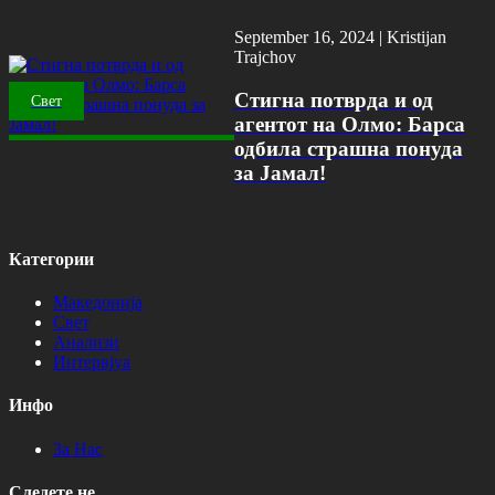
September 16, 2024 |
Kristijan
Trajchov
Стигна потврда и од
Свет
агентот на Олмо: Барса
одбила страшна понуда
за Јамал!
Категории
Македонија
Свет
Анализи
Интервјуа
Инфо
За Нас
Следете не