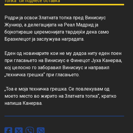
Родри ја освои Златната топка пред Винисиус 
Жуниор, а делегацијата на Реал Мадрид ја 
бојкотираше церемонијата тврдејќи дека само 
Бразилецот ја заслужува наградата.

Еден од новинарите кои не му дадоа ниту еден поен 
при гласањето на Винисиус е Финецот Јуха Канерва, 
кој целосно го заборавил Винисиус и направил 
„техничка грешка“ при гласањето.

„Тоа е моја техничка грешка. Се повлекувам од 
моето место во жирито на Златната топка“, кратко 
напиша Канерва.