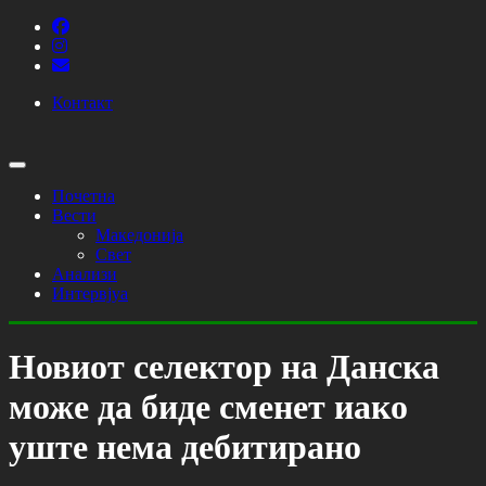
Контакт
Почетна
Вести
Македонија
Свет
Анализи
Интервјуа
Новиот селектор на Данска
може да биде сменет иако
уште нема дебитирано