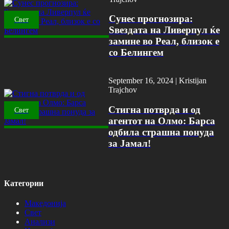
Сунес прогнозира:
Свет
Ѕвездата на Ливерпул ќе
замине во Реал, близок е
со Белингем
September 16, 2024 |
Kristijan
Trajchov
Стигна потврда и од
Свет
агентот на Олмо: Барса
одбила страшна понуда
за Јамал!
Категории
Македонија
Свет
Анализи