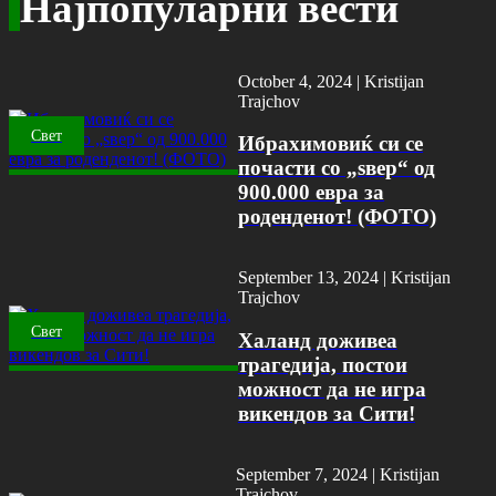
Најпопуларни вести
October 4, 2024 |
Kristijan
Trajchov
Свет
Ибрахимовиќ си се
почасти со „ѕвер“ од
900.000 евра за
роденденот! (ФОТО)
September 13, 2024 |
Kristijan
Trajchov
Свет
Халанд доживеа
трагедија, постои
можност да не игра
викендов за Сити!
September 7, 2024 |
Kristijan
Trajchov