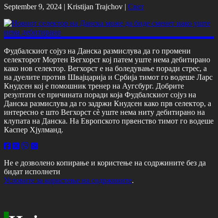
September 9, 2024 |
Kristijan Trajchov
|
Свет
Фудбалскиот сојуз на Данска размислува да го промени
селекторот Мортен Вегхорст кој патем уште нема дебитирано
како нов селектор. Вегхорст е на боледување поради стрес, а
на дуелите против Швајцарија и Србија тимот го водеше Ларс
Кнудсен кој е помошник тренер на Аугсбург. Добрите
резултати се причината поради која Фудбалскиот сојуз на
Данска размислува да го задржи Кнудсен како прв селектор, а
интересно е што Вегхорст сѐ уште нема ниту дебитирано на
клупата на Данска. На Европското првенство тимот го водеше
Каспер Хјулманд.
Не е дозволено копирање и користење на содржините без да
бидат исполнети
Условите за користење на содржините
.