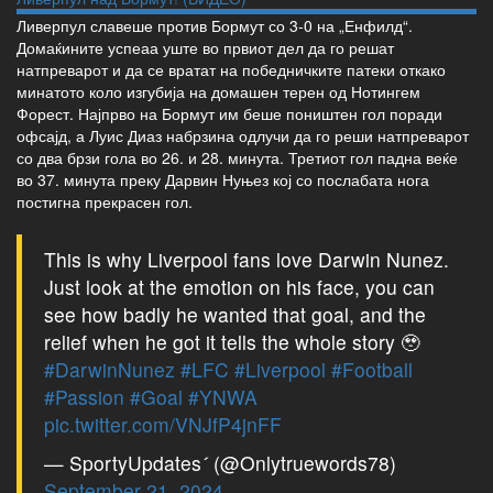
Ливерпул славеше против Бормут со 3-0 на „Енфилд“.
Домаќините успеаа уште во првиот дел да го решат
натпреварот и да се вратат на победничките патеки откако
минатото коло изгубија на домашен терен од Нотингем
Форест. Најпрво на Бормут им беше поништен гол поради
офсајд, а Луис Диаз набрзина одлучи да го реши натпреварот
со два брзи гола во 26. и 28. минута. Третиот гол падна веќе
во 37. минута преку Дарвин Нуњез кој со послабата нога
постигна прекрасен гол.
This is why Liverpool fans love Darwin Nunez.
Just look at the emotion on his face, you can
see how badly he wanted that goal, and the
relief when he got it tells the whole story 🥹
#DarwinNunez
#LFC
#Liverpool
#Football
#Passion
#Goal
#YNWA
pic.twitter.com/VNJfP4jnFF
— SportyUpdates (@Onlytruewords78)
September 21, 2024