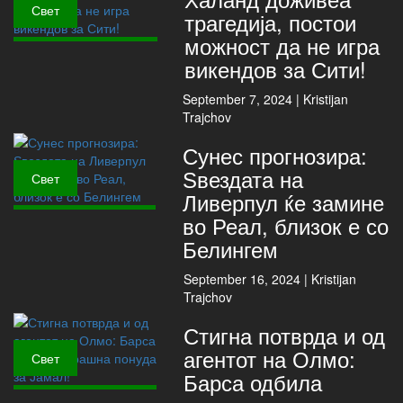
Свет
трагедија, постои
можност да не игра
викендов за Сити!
September 7, 2024 |
Kristijan
Trajchov
Сунес прогнозира:
Ѕвездата на
Свет
Ливерпул ќе замине
во Реал, близок е со
Белингем
September 16, 2024 |
Kristijan
Trajchov
Стигна потврда и од
агентот на Олмо:
Свет
Барса одбила