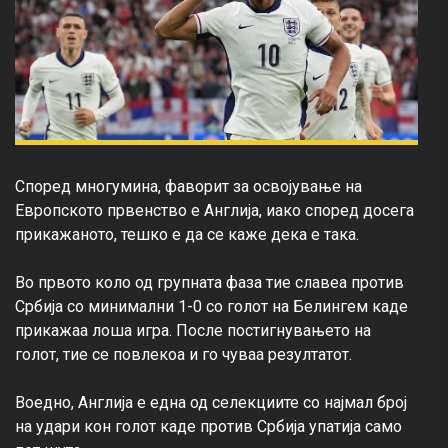
Според многумина, фаворит за освојување на 
Европското првенство е Англија, иако според досега 
прикажаното, тешко е да се каже дека е така.

Во првото коло од групната фаза тие славеа против 
Србија со минимални 1-0 со голот на Белингем каде 
прикажаа лоша игра. После постигнувањето на 
голот, тие се повлекоа и го чуваа резултатот.

Воедно, Англија е една од селекциите со најмал број 
на удари кон голот каде против Србија упатија само 