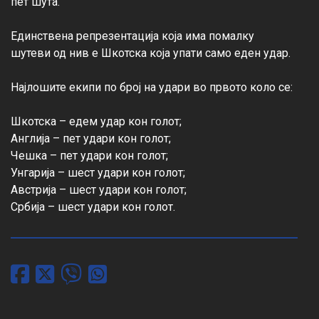
пет шута.

Единствена репрезентација која има помалку 
шутеви од нив е Шкотска која упати само еден удар.

Најлошите екипи по број на удари во првото коло се:

Шкотска – едем удар кон голот;

Англија – пет удари кон голот;

Чешка – пет удари кон голот;

Унгарија – шест удари кон голот;

Австрија – шест удари кон голот;

Србија – шест удари кон голот.