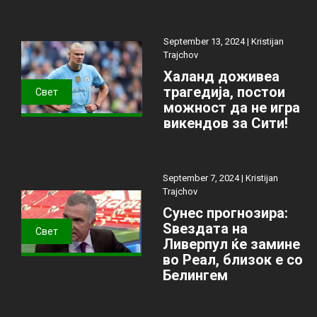
September 13, 2024 |
Kristijan
Trajchov
Халанд доживеа
трагедија, постои
Свет
можност да не игра
викендов за Сити!
September 7, 2024 |
Kristijan
Trajchov
Сунес прогнозира:
Ѕвездата на
Свет
Ливерпул ќе замине
во Реал, близок е со
Белингем