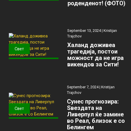
роденденот! (ФОТО)
September 13, 2024 |
Kristijan
Trajchov
Халанд доживеа
Свет
трагедија, постои
можност да не игра
викендов за Сити!
September 7, 2024 |
Kristijan
Trajchov
Сунес прогнозира:
Ѕвездата на
Свет
Ливерпул ќе замине
во Реал, близок е со
Белингем