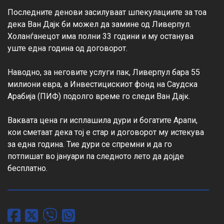
Последните денови засилуваат шпекулациите за тоа 
дека Ван Дајк би можел да замине од Ливерпул. 
Холанѓанецот има полни 33 години и му останува 
уште една година од договорот.

Наводно, за неговите услуги пак, Ливерпул бара 55 
милиони евра, а Инвестицискиот фонд на Саудска 
Арабија (ПИФ) подолго време го следи Ван Дајк.

Ваквата цена ги исплашила дури и богатите Арапи, 
кои сметаат дека тој е стар и договорот му истекува 
за една година. Тие дури се спремни и да го 
потпишат во јануари па следното лето да дојде 
бесплатно.