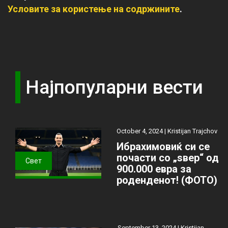
Условите за користење на содржините
.
Најпопуларни вести
October 4, 2024 |
Kristijan Trajchov
Ибрахимовиќ си се
почасти со „ѕвер“ од
Свет
900.000 евра за
роденденот! (ФОТО)
September 13, 2024 |
Kristijan