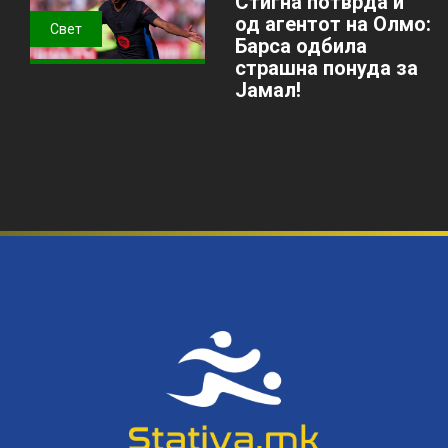
Стигна потврда и
од агентот на Олмо:
Свет
Барса одбила
страшна понуда за
Јамал!