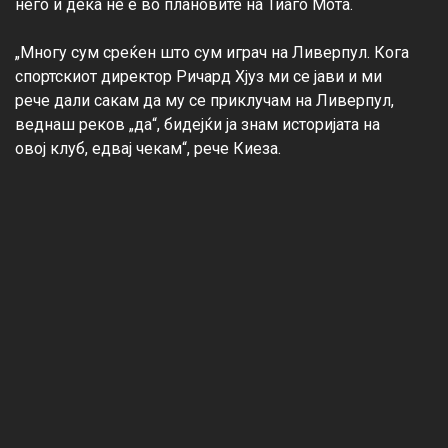
него и дека не е во плановите на Тиаго Мота.

„Многу сум среќен што сум играч на Ливерпул. Кога 
спортскиот директор Ричард Хјуз ми се јави и ми 
рече дали сакам да му се приклучам на Ливерпул, 
веднаш реков „да“, бидејќи ја знам историјата на 
овој клуб, едвај чекам“, рече Киеза.
