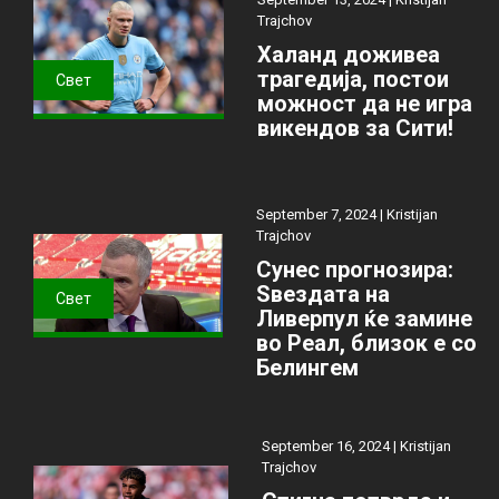
Trajchov
Халанд доживеа
трагедија, постои
Свет
можност да не игра
викендов за Сити!
September 7, 2024 |
Kristijan
Trajchov
Сунес прогнозира:
Ѕвездата на
Свет
Ливерпул ќе замине
во Реал, близок е со
Белингем
September 16, 2024 |
Kristijan
Trajchov