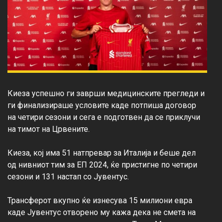
Киеза успешно ги заврши медицинските прегледи и 
ги финализираше условите каде потпиша договор 
на четири сезони и сега е подготвен да се приклучи 
на тимот на Црвените.

Киеза, кој има 51 натпревар за Италија и беше дел 
од нивниот тим за ЕП 2024, ќе пристигне по четири 
сезони и 131 настап со Јувентус.

Трансферот вкупно ќе изнесува 15 милиони евра 
каде Јувентус отворено му кажа дека не смета на 