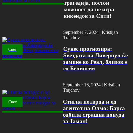
трагедија, постои
можност да не игра
викендов за Сити!
September 7, 2024 |
Kristijan
Trajchov
Сунес прогнозира:
Свет
Ѕвездата на Ливерпул ќе
замине во Реал, близок е
со Белингем
September 16, 2024 |
Kristijan
Trajchov
Стигна потврда и од
Свет
агентот на Олмо: Барса
одбила страшна понуда
за Јамал!