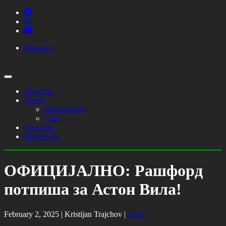
Контакт
Почетна
Вести
Македонија
Свет
Анализи
Интервјуа
ОФИЦИЈАЛНО: Рашфорд
потпиша за Астон Вила!
February 2, 2025 |
Kristijan Trajchov
|
Свет