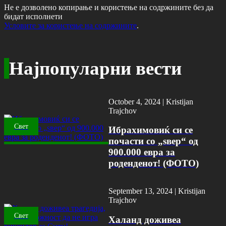
Не е дозволено копирање и користење на содржините без да
бидат исполнети
Условите за користење на содржините
.
Најпопуларни вести
October 4, 2024 |
Kristijan
Trajchov
Свет
Ибрахимовиќ си се
почасти со „ѕвер“ од
900.000 евра за
роденденот! (ФОТО)
September 13, 2024 |
Kristijan
Trajchov
Свет
Халанд доживеа