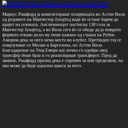
Маркус Рашфорд ја комплетираше позајмицата во Астон Вила
од редовите на Манчестер Јунајтед каде ќе остане барем до
крајот на сезоната. Англичанецот постигна 138 гола за
Манчестер Јунајтед, а во Вила сега ќе се обиде да ја поврати
формата откако јасно му беше кажано од страна на Рубен
Аморим дека за него нема место во клубот. Претходно тој се
поврзуваше со Милан и Барселона, но Астон Вила
благодарение на Унај Емери кој лично го одобри овој
трансфер беше брза и го реализираше трансферот. Пред да
замине, Рашфорд призна дека е спремен за нов предизвик, па
ова може да биде идеална шанса за него.