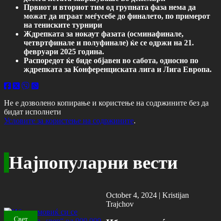
Првиот и вториот тим од групната фаза нема да
можат да играат меѓусебе до финалето, по примерот
на тениските турнири
Ждрепката за нокаут фазата (осминафинале,
четвртфинале и полуфинале) ќе се одржи на 21.
февруари 2025 година.
Распоредот ќе биде објавен во сабота, односно по
ждрепката за Конференциската лига и Лига Европа.
Не е дозволено копирање и користење на содржините без да
бидат исполнети
Условите за користење на содржините
.
Најпопуларни вести
October 4, 2024 |
Kristijan
Trajchov
Свет