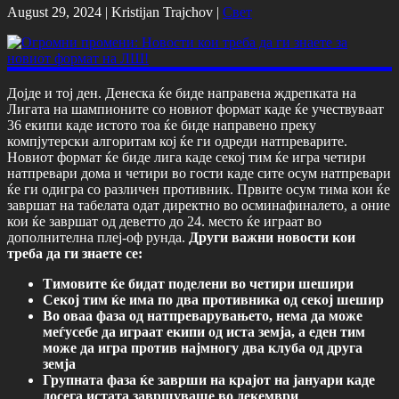
August 29, 2024 |
Kristijan Trajchov
|
Свет
Дојде и тој ден. Денеска ќе биде направена ждрепката на
Лигата на шампионите со новиот формат каде ќе учествуваат
36 екипи каде истото тоа ќе биде направено преку
компјутерски алгоритам кој ќе ги одреди натпреварите.
Новиот формат ќе биде лига каде секој тим ќе игра четири
натпревари дома и четири во гости каде сите осум натпревари
ќе ги одигра со различен противник. Првите осум тима кои ќе
завршат на табелата одат директно во осминафиналето, а оние
кои ќе завршат од деветто до 24. место ќе играат во
дополнителна плеј-оф рунда.
Други важни новости кои
треба да ги знаете се:
Тимовите ќе бидат поделени во четири шешири
Секој тим ќе има по два противника од секој шешир
Во оваа фаза од натпреварувањето, нема да може
меѓусебе да играат екипи од иста земја, а еден тим
може да игра против најмногу два клуба од друга
земја
Групната фаза ќе заврши на крајот на јануари каде
досега истата завршуваше во декември