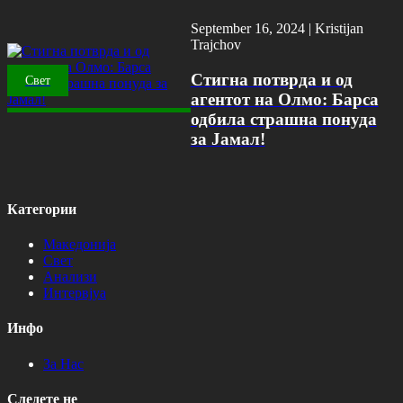
September 16, 2024 |
Kristijan
Trajchov
Стигна потврда и од
Свет
агентот на Олмо: Барса
одбила страшна понуда
за Јамал!
Категории
Македонија
Свет
Анализи
Интервјуа
Инфо
За Нас
Следете не