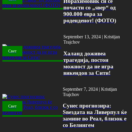
Ибрахимовиќ си се
почасти со „ѕвер“ од
900.000 евра за
роденденот! (ФОТО)
September 13, 2024 |
Kristijan
Trajchov
Свет
Халанд доживеа
трагедија, постои
можност да не игра
викендов за Сити!
September 7, 2024 |
Kristijan
Trajchov
Сунес прогнозира:
Свет
Ѕвездата на Ливерпул ќе
замине во Реал, близок е
со Белингем