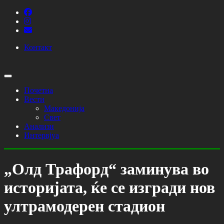
Контакт
Почетна
Вести
Македонија
Свет
Анализи
Интервјуа
„Олд Трафорд“ заминува во
историјата, ќе се изгради нов
ултрамодерен стадион