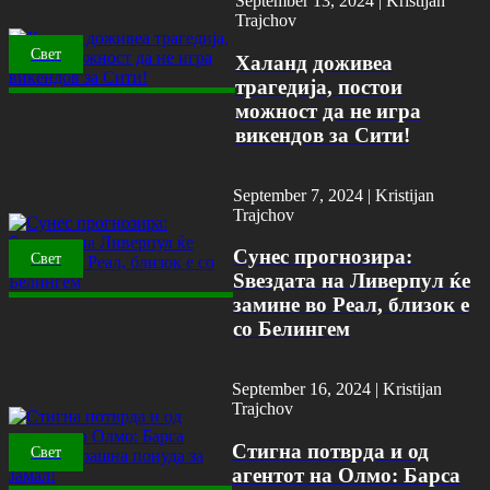
September 13, 2024 |
Kristijan
Trajchov
Свет
Халанд доживеа
трагедија, постои
можност да не игра
викендов за Сити!
September 7, 2024 |
Kristijan
Trajchov
Сунес прогнозира:
Свет
Ѕвездата на Ливерпул ќе
замине во Реал, близок е
со Белингем
September 16, 2024 |
Kristijan
Trajchov
Стигна потврда и од
Свет
агентот на Олмо: Барса