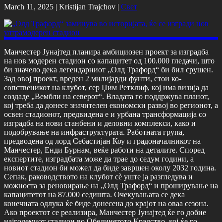
March 11, 2025 |
Kristijan Trajchov
|
Свет
Манчестер Јунајтед планира амбициозен проект за изградба
на нов модерен стадион со капацитет од 100.000 гледачи, што
би значело дека легендарниот „Олд Трафорд“ би бил срушен.
Зад овој проект, вреден 2 милијарди фунти, стои ко-
сопственикот на клубот, сер Џим Ретклиф, кој има визија да
создаде „Вембли на северот“. Владата го поддржува планот,
кој треба да донесе значителен економски развој во регионот, а
освен стадионот, предвидена е и урбана трансформација со
изградба на нови станбени и деловни комплекси, како и
подобрување на инфраструктурата. Работната група,
предводена од лорд Себастијан Коу и градоначалникот на
Манчестер, Енди Бурнам, веќе работи на деталите. Според
експертите, изградбата може да трае до седум години, а
новиот стадион би можел да биде завршен околу 2032 година.
Сепак, раководството на клубот сè уште ја разгледува и
можноста за реновирање на „Олд Трафорд“ и проширување на
капацитетот на 87.000 седишта. Очекувањата се дека
конечната одлука ќе биде донесена до крајот на оваа сезона.
Ако проектот се реализира, Манчестер Јунајтед ќе го добие
најголемиот стадион во Обединетото Кралство, кој ќе го