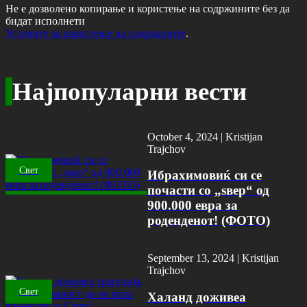
Не е дозволено копирање и користење на содржините без да
бидат исполнети
Условите за користење на содржините
.
Најпопуларни вести
October 4, 2024 |
Kristijan
Trajchov
Свет
Ибрахимовиќ си се
почасти со „ѕвер“ од
900.000 евра за
роденденот! (ФОТО)
September 13, 2024 |
Kristijan
Trajchov
Свет
Халанд доживеа