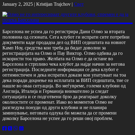
January 2, 2025 |
Kristijan Trajchov
|
Свет
Барселона не успеа да го регистрира Дани Олмо за втората
половина од сезоната. Сега клубот ги испрати сите потребни
документи каде продадоа дел од ВИП седиштата на новиот
Камп Ноу, средства кои треба да бидат доволни за
регистрацијата на Олмо и Пау Виктор. Олмо одбива да го
искористи тоа право. Желбата на Олмо е да остане во
Барселона и стрпливо чека клубот да најде начин за негова
регистрација. Последните информации се дека клубот е
оптимистичен и дека испратил докази кои упатуваат на тоа
дека поради доцнење на исплатата за ВИП седиштата, тие се
нашле во оваа ситуација. Во меѓувреме, големи клубови од
Англија, Италија и Германија внимателно ја следат
ситуацијата и се подготвени брзо да реагираат доколку
околностите се променат. Иако во моментов Олмо не
разгледува понуди од други клубови и не планира
заминување, неговата одлука би можела да се промени
доколку Барселона не успее да го реши овој проблем.