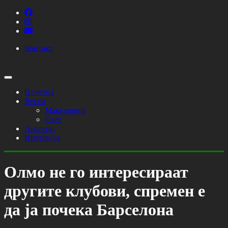
Контакт
Почетна
Вести
Македонија
Свет
Анализи
Интервјуа
Олмо не го интересираат
другите клубови, спремен е
да ја почека Барселона