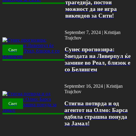
трагедија, постои
можност да не игра
викендов за Сити!
September 7, 2024 |
Kristijan
Trajchov
Сунес прогнозира:
Свет
Ѕвездата на Ливерпул ќе
замине во Реал, близок е
со Белингем
September 16, 2024 |
Kristijan
Trajchov
Стигна потврда и од
Свет
агентот на Олмо: Барса
одбила страшна понуда
за Јамал!