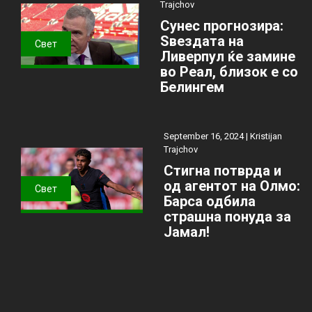
Trajchov
Сунес прогнозира:
Ѕвездата на
Свет
Ливерпул ќе замине
во Реал, близок е со
Белингем
September 16, 2024 |
Kristijan
Trajchov
Стигна потврда и
од агентот на Олмо:
Свет
Барса одбила
страшна понуда за
Јамал!