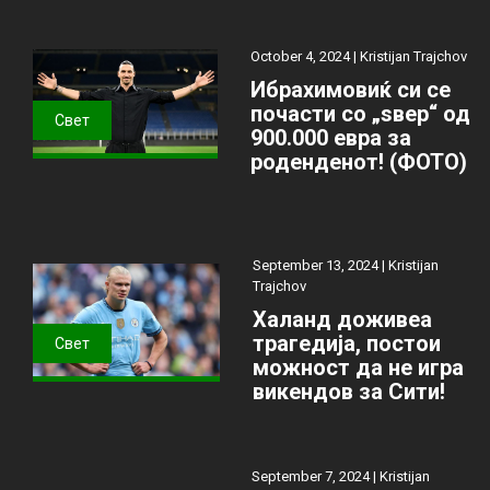
October 4, 2024 |
Kristijan Trajchov
Ибрахимовиќ си се
почасти со „ѕвер“ од
Свет
900.000 евра за
роденденот! (ФОТО)
September 13, 2024 |
Kristijan
Trajchov
Халанд доживеа
трагедија, постои
Свет
можност да не игра
викендов за Сити!
September 7, 2024 |
Kristijan