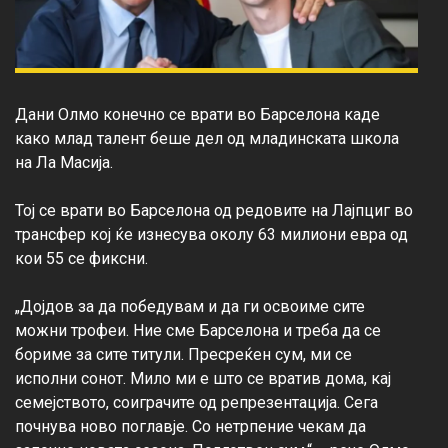
Дани Олмо конечно се врати во Барселона каде 
како млад талент беше дел од младинската школа 
на Ла Масија.

Тој се врати во Барселона од редовите на Лајпциг во 
трансфер кој ќе изнесува околу 63 милиони евра од 
кои 55 се фиксни.

„Дојдов за да победувам и да ги освоиме сите 
можни трофеи. Ние сме Барселона и треба да се 
бориме за сите титули. Пресреќен сум, ми се 
исполни сонот. Мило ми е што се вратив дома, кај 
семејството, соиграчите од репрезентација. Сега 
почнува ново поглавје. Со нетрпение чекам да 