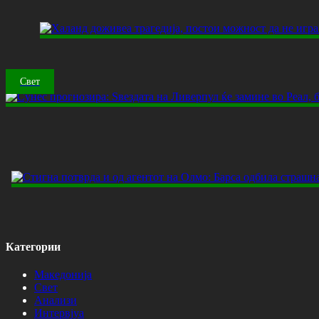
Свет
Категории
Македонија
Свет
Анализи
Интервјуа