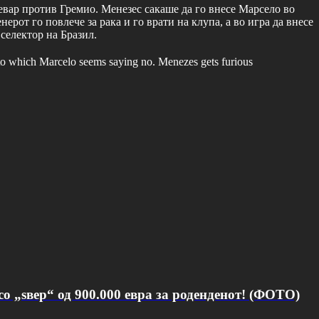
евар против Гремио. Менезес сакаше да го внесе Марсело во
ерот го повлече за рака и го врати на клупа, а во игра да внесе
селектор на Бразил.
, to which Marcelo seems saying no. Menezes gets furious
о „ѕвер“ од 900.000 евра за роденденот! (ФОТО)