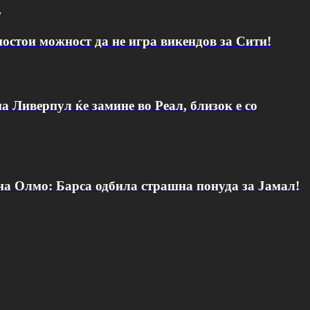
v
постои можност да не игра викендов за Сити!
а Ливерпул ќе замине во Реал, близок е со
 на Олмо: Барса одбила страшна понуда за Јамал!