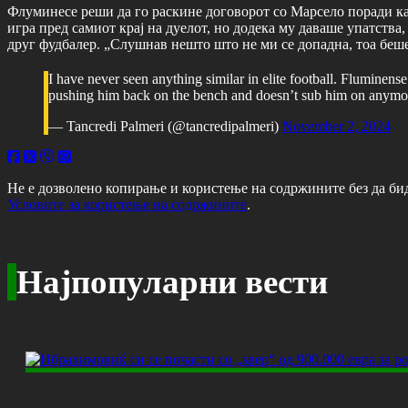
Флуминесе реши да го раскине договорот со Марсело поради кав
игра пред самиот крај на дуелот, но додека му даваше упатства,
друг фудбалер. „Слушнав нешто што не ми се допадна, тоа беше 
I have never seen anything similar in elite football. Flumine
pushing him back on the bench and doesn’t sub him on anym
— Tancredi Palmeri (@tancredipalmeri)
November 2, 2024
Не е дозволено копирање и користење на содржините без да би
Условите за користење на содржините
.
Најпопуларни вести