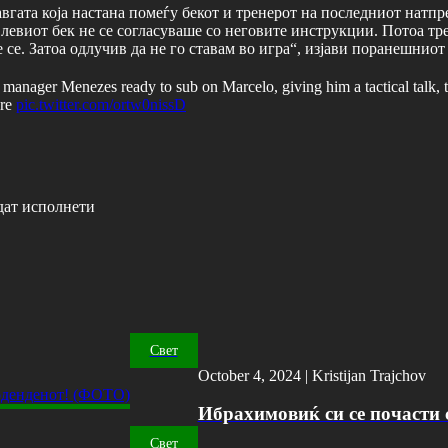
гата која настана помеѓу бекот и тренерот на последниот натпр
 левиот бек не се согласуваше со неговите инструкции. Потоа трен
се. Затоа одлучив да не го ставам во игра“, изјави поранешниот 
nse manager Menezes ready to sub on Marcelo, giving him a tactical talk
ore
pic.twitter.com/ortw0nissD
дат исполнети
Свет
October 4, 2024 |
Kristijan Trajchov
Ибрахимовиќ си се почасти с
Свет