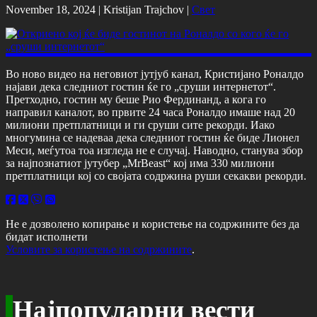
November 18, 2024 |
Kristijan Trajchov
|
Свет
Во ново видео на неговиот јутјуб канал, Кристијано Роналдо
најави дека следниот гостин ќе го „сруши интернетот“.
Претходно, гостин му беше Рио Фердинанд, а кога го
направил каналот, во првите 24 часа Роналдо имаше над 20
милиони претплатници и ги сруши сите рекорди. Иако
многумина се надеваа дека следниот гостин ќе биде Лионел
Меси, меѓутоа тоа изгледа не е случај. Наводно, станува збор
за најпознатиот јутубер „MrBeast“ кој има 330 милиони
претплатници кој со својата содржина руши секакви рекорди.
Не е дозволено копирање и користење на содржините без да
бидат исполнети
Условите за користење на содржините
.
Најпопуларни вести