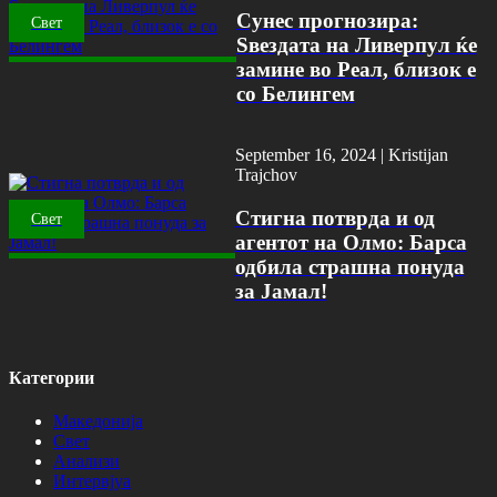
Сунес прогнозира:
Свет
Ѕвездата на Ливерпул ќе
замине во Реал, близок е
со Белингем
September 16, 2024 |
Kristijan
Trajchov
Стигна потврда и од
Свет
агентот на Олмо: Барса
одбила страшна понуда
за Јамал!
Категории
Македонија
Свет
Анализи
Интервјуа