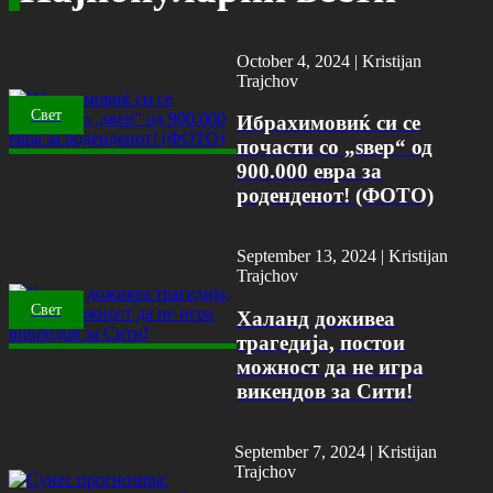
October 4, 2024 |
Kristijan
Trajchov
Свет
Ибрахимовиќ си се
почасти со „ѕвер“ од
900.000 евра за
роденденот! (ФОТО)
September 13, 2024 |
Kristijan
Trajchov
Свет
Халанд доживеа
трагедија, постои
можност да не игра
викендов за Сити!
September 7, 2024 |
Kristijan
Trajchov