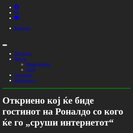
Контакт
Почетна
Вести
Македонија
Свет
Анализи
Интервјуа
Откриено кој ќе биде
гостинот на Роналдо со кого
ќе го „сруши интернетот“