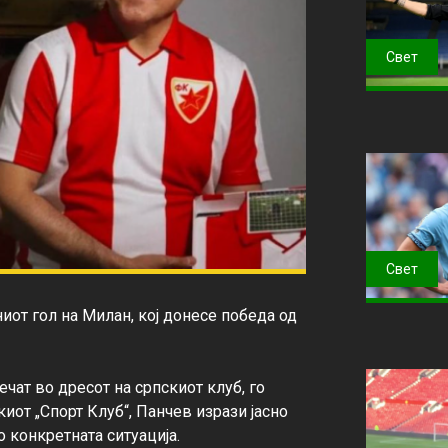
Свет
Свет
от гол на Милан, кој донесе победа од 
чат во дресот на српскиот клуб, го 
иот „Спорт Клуб“, Панчев изрази јасно 
конкретната ситуација.
