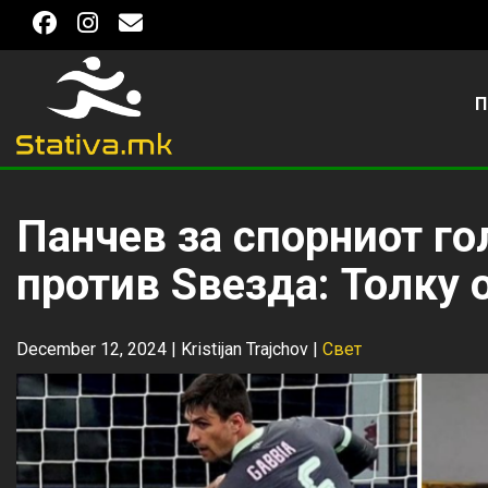
П
Панчев за спорниот го
против Ѕвезда: Толку 
December 12, 2024 |
Kristijan Trajchov
|
Свет