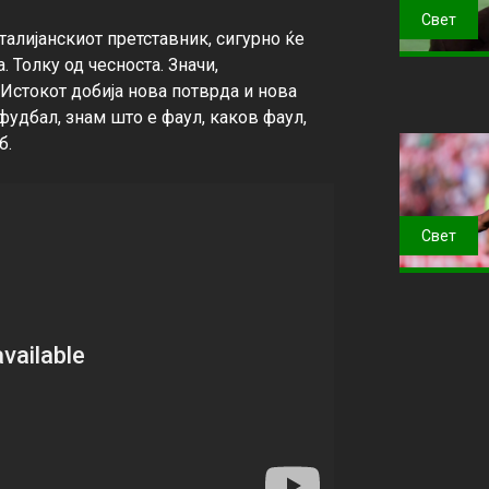
Свет
алијанскиот претставник, сигурно ќе 
Толку од чесноста. Значи, 
Истокот добија нова потврда и нова 
фудбал, знам што е фаул, каков фаул, 
.

Свет