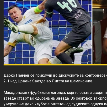
Дарко Панчев се приклучи во дискусиите за контроверзни
2-1 над Црвена Ѕвезда во Лигата на шампионите.

Македонската фудбалска легенда, која го остави својот пе
зазеде ставот во одбрана на Ѕвезда. Во разговор за српск
уверување дека клубот е оштетен од судиската одлука во 