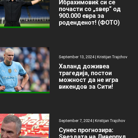
Ибрахимовиќ си се
почасти со „ѕвер“ од
900.000 евра за
роденденот! (ФОТО)
September 13, 2024 |
Kristijan Trajchov
Халанд доживеа
трагедија, постои
можност да не игра
викендов за Сити!
September 7, 2024 |
Kristijan Trajchov
Сунес прогнозира:
Ѕвездата на Ливерпул