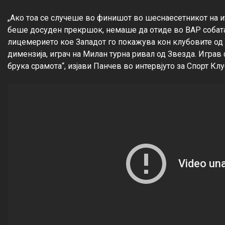
„Ако тоа се случеше во финишот во шеснаесетникот на ит
беше досуден прекршок, немаше да отиде во ВАР собата. 
лицемерието кое Западот го покажува кон клубовите од 
димензија, играч на Милан турна ривал од Звезда. Играв 
брука срамота“, изјави Панчев во интервјуто за Спорт Клуб