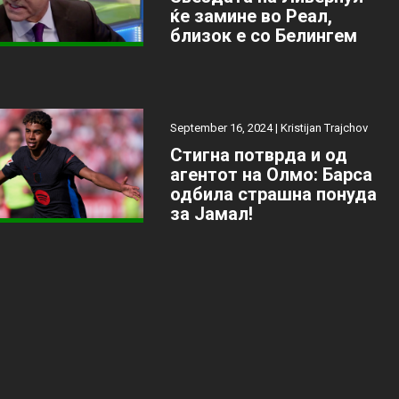
ќе замине во Реал,
близок е со Белингем
September 16, 2024 |
Kristijan Trajchov
Стигна потврда и од
агентот на Олмо: Барса
одбила страшна понуда
за Јамал!