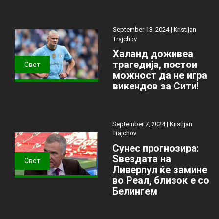
September 13, 2024 |
Kristijan
Trajchov
Халанд доживеа
трагедија, постои
Свет
можност да не игра
викендов за Сити!
September 7, 2024 |
Kristijan
Trajchov
Сунес прогнозира:
Ѕвездата на
Свет
Ливерпул ќе замине
во Реал, близок е со
Белингем