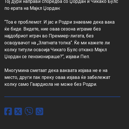
Тој дури направи споредба со Џордан и Чикако Булс 
по ерата на Мајкл Џордан:

“Тоа е проблемот. И јас и Родри знаевме дека вака 
ќе биде. Видете, ние оваа сезона играме без 
најдобриот играч во Премиер-лигата, без 
освојувачот на „Златната топка“. Ќе ми кажете ли 
колку титули освоија Чикаго Булс откако Мајкл 
Џордан се пензионираше?“, изјави Пеп.

Многумина сметаат дека ваквата изјава не е на 
место, други пак преку оваа изјава ќе забележат 
колку само Гвардиола не може без Родри.