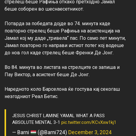
стрелеш беше Рафиња откако претходно Јамал 
беше соборен во шеснаесетникот.

Потврда за победата дојде во 74. минута каде 
повторно стрелец беше Рафиња на асистенција на 
Јамал кој му даде „тривела“ пас. По само пет минути, 
Јамал повторно го направи истиот потег кој водеше 
до нов гол каде стрелец беше Френки Де Јонг.

Во 84. минута во листата на стрелците се запиша и 
Пау Виктор, а асистент беше Де Јонг.

Наредното коло Барселона ќе гостува кај секогаш 
JESUS CHRIST LAMINE YAMAL WHAT A PASS
ABSOLUTE MENTAL 3-1
pic.twitter.com/KCvXxw1kj1
— Barni
(@Barni724)
December 3, 2024