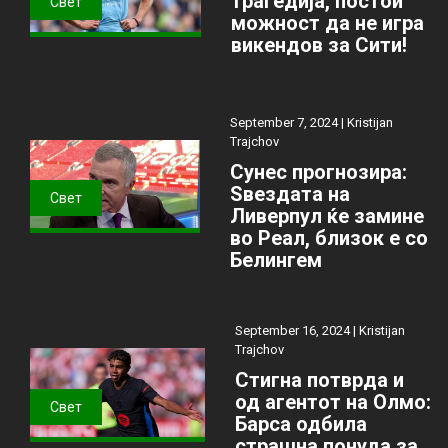
трагедија, постои
Свет
можност да не игра
викендов за Сити!
September 7, 2024 |
Kristijan
Trajchov
Сунес прогнозира:
Ѕвездата на
Свет
Ливерпул ќе замине
во Реал, близок е со
Белингем
September 16, 2024 |
Kristijan
Trajchov
Стигна потврда и
од агентот на Олмо:
Свет
Барса одбила
страшна понуда за