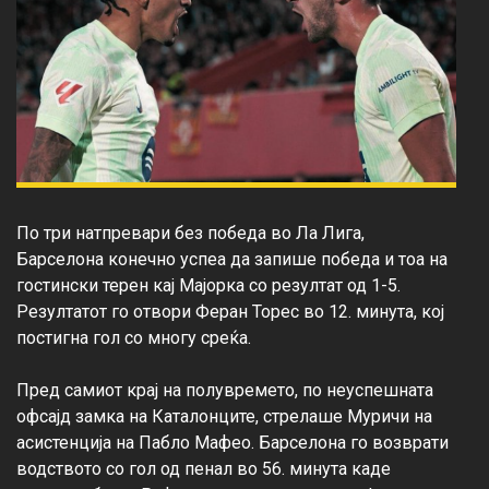
По три натпревари без победа во Ла Лига, 
Барселона конечно успеа да запише победа и тоа на 
гостински терен кај Мајорка со резултат од 1-5. 
Резултатот го отвори Феран Торес во 12. минута, кој 
постигна гол со многу среќа.

Пред самиот крај на полувремето, по неуспешната 
офсајд замка на Каталонците, стрелаше Муричи на 
асистенција на Пабло Мафео. Барселона го возврати 
водството со гол од пенал во 56. минута каде 