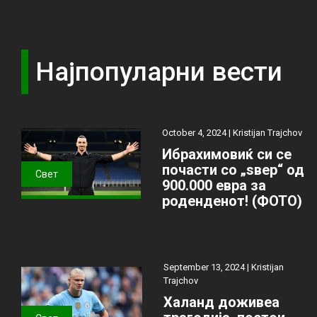
Најпопуларни вести
October 4, 2024 |
Kristijan Trajchov
Ибрахимовиќ си се
почасти со „ѕвер“ од
Свет
900.000 евра за
роденденот! (ФОТО)
September 13, 2024 |
Kristijan
Trajchov
Халанд доживеа